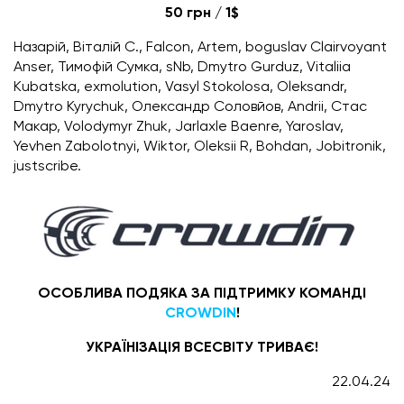
50 грн / 1$
Назарій, Віталій С., Falcon, Artem, boguslav Clairvoyant
Anser, Тимофій Сумка, sNb, Dmytro Gurduz, Vitaliia
Kubatska, exmolution, Vasyl Stokolosa, Oleksandr,
Dmytro Kyrychuk, Олександр Соловйов, Andrii, Стаc
Макар, Volodymyr Zhuk, Jarlaxle Baenre, Yaroslav,
Yevhen Zabolotnyi, Wiktor, Oleksii R, Bohdan, Jobitronik,
justscribe.
ОСОБЛИВА ПОДЯКА ЗА ПІДТРИМКУ КОМАНДІ
CROWDIN
!
УКРАЇНІЗАЦІЯ ВСЕСВІТУ ТРИВАЄ!
22.04.24