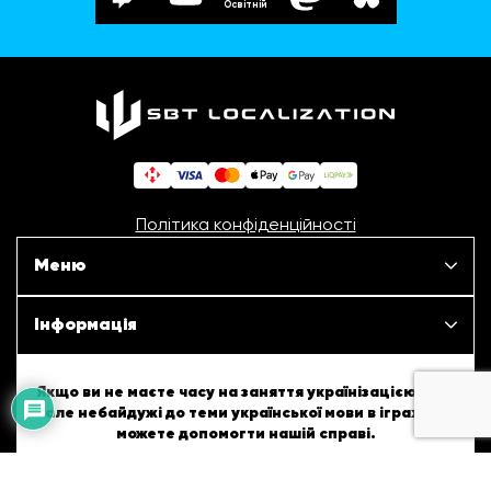
Освітній
Політика конфіденційності
Меню
Наші проєкти
Інформація
Новини
ШБТурнір
Якщо ви не маєте часу на заняття українізацією ігор,
але небайдужі до теми української мови в іграх, то
Статті
можете допомогти нашій справі.
ШБТворчість
Patreon
Monobank
Про нас