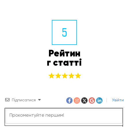
5
Рейтин
г статті
Підписатися
Увійти