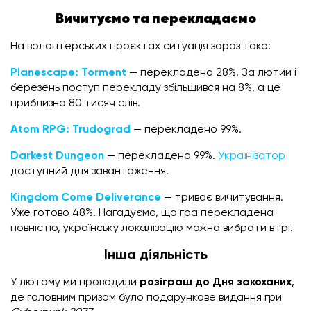
Вичитуємо та перекладаємо
На волонтерських проєктах ситуація зараз така:
Planescape: Torment
— перекладено 28%. За лютий і
березень поступ перекладу збільшився на 8%, а це
приблизно 80 тисяч слів.
Atom RPG: Trudograd
— перекладено 99%.
Darkest Dungeon
— перекладено 99%.
Українізатор
доступний для завантаження.
Kingdom Come Deliverance
— триває вичитування.
Уже готово 48%. Нагадуємо, що гра перекладена
повністю, українську локалізацію можна вибрати в грі.
Інша діяльність
У лютому ми проводили
розіграш до Дня закоханих
,
де головним призом було подарункове видання гри