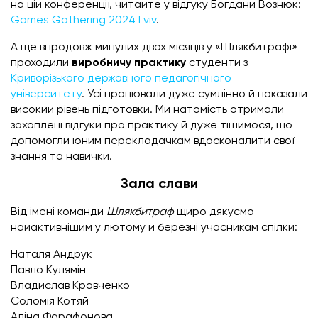
на цій конференції, читайте у відгуку Богдани Вознюк:
Games Gathering 2024 Lviv
.
А ще впродовж минулих двох місяців у «Шлякбитрафі»
проходили
виробничу практику
студенти з
Криворізького державного педагогічного
університету
. Усі працювали дуже сумлінно й показали
високий рівень підготовки. Ми натомість отримали
захоплені відгуки про практику й дуже тішимося, що
допомогли юним перекладачкам вдосконалити свої
знання та навички.
Зала слави
Від імені команди
Шлякбитраф
щиро дякуємо
найактивнішим у лютому й березні учасникам спілки:
Наталя Андрук
Павло Кулямін
Владислав Кравченко
Соломія Котяй
Аліна Фарафонова