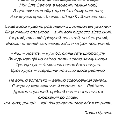
Між Сліз Селуне, в небеснім темнім морі,
В тунелях астероїда, що крізь пітьму несеться,
Розкинувсь креш ґітьянкі, той що К’ліїром зветься.
Онде варш мудрий, розплідника доглядач він уважний.
Яйце пильно спозирає — в нім воїн підроста відважний.
Упертий, сильний і рішучий, завзятий, невідступний,
Влаакіт істинний звитяжець, же’стіл кіт’рак наступний.
«Чик, — мовить, — ну ж бо, скинь геть шкаралупу,
Виходь мерщій на світло, полиш свою яєчну цюпу».
Тук, іще тук — ґітьянченя немов його почуло.
Враз хрусь — зсередини на волю щось рвонуло.
Не воїн, а воїтелька — велика завойовниця земель,
Я наречу тебе велично й красно: ти — Лей’зель.
Дракон червоний, срібний меч — пора почати
сходження до слави.
Іди, дитя, рушай — хай ґіші занесуть твоє ім’я в кружали.
Павло Кулямін