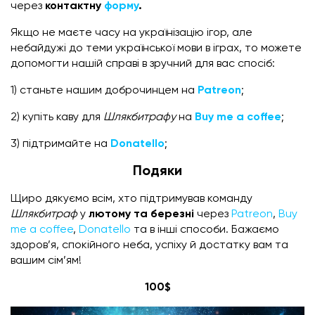
через
контактну
форму
.
Якщо не маєте часу на українізацію ігор, але
небайдужі до теми української мови в іграх, то можете
допомогти нашій справі в зручний для вас спосіб:
1) станьте нашим доброчинцем на
Patreon
;
2) купіть каву для
Шлякбитрафу
на
Buy me a coffee
;
3) підтримайте на
Donatello
;
Подяки
Щиро дякуємо всім, хто підтримував команду
Шлякбитраф
у
лютому та березні
через
Patreon
,
Buy
me a coffee
,
Donatello
та в інші способи. Бажаємо
здоров’я, спокійного неба, успіху й достатку вам та
вашим сім’ям!
100$