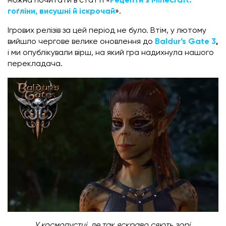
можна почитати в статті «
Рецепти з Minecraft:
гоґліни, висушні й іскрочай
»
.
Ігрових релізів за цей період не було. Втім, у лютому
вийшло чергове велике оновлення до
Baldur’s Gate 3
,
і ми опублікували вірш, на який гра надихнула нашого
перекладача.
У космопустці, де так яскраво сяють зорі,