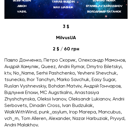
3 $
MilvusUA
2 $ / 60 грн
Павло Донченко, Петро Скорик, Олександр Мамонов,
Андрій Хамуляк, Queez, Andrii Rymar, Dmytro Biletskyi,
ktv, No_Name, Serhii Pashchenko, Yevhenii Shevchuk,
tsunecko, Ihor Tanchyn, Marko Savchuk, Easy Sugar,
Ruslan Vyshnevskiy, Bohdan Matviiv, Андрій Гончаров,
Відлуння Епохи, MC Augstkalns, Anastasiya
Zhyshchynska, Oleksii Ivanov, Oleksandr Lukianov, Andrii
Serbovets, Dinadin Cross, Ivan Budzuliak,
WalkWithWind, punk_asylum, Ігор Магера, Mancubus,
vch_m, Tom Alleren, Alexander, Nazar Harbuziak, Pryvyd,
Andrii Malakhov.