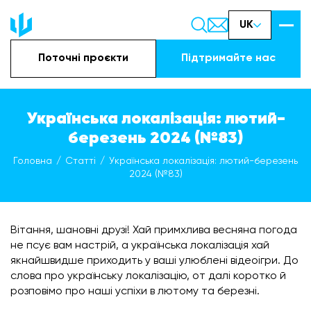
UK
Поточні проєкти
Підтримайте наc
Українська локалізація: лютий-
березень 2024 (№83)
Головна
Статті
Українська локалізація: лютий-березень
2024 (№83)
Вітання, шановні друзі! Хай примхлива весняна погода
не псує вам настрій, а українська локалізація хай
якнайшвидше приходить у ваші улюблені відеоігри. До
слова про українську локалізацію, от далі коротко й
розповімо про наші успіхи в лютому та березні.