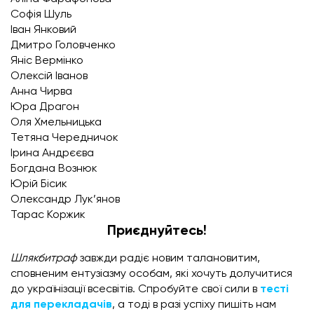
Софія Шуль
Іван Янковий
Дмитро Головченко
Яніс Вермінко
Олексій Іванов
Анна Чирва
Юра Драгон
Оля Хмельницька
Тетяна Чередничок
Ірина Андрєєва
Богдана Вознюк
Юрій Бісик
Олександр Лук’янов
Тарас Коржик
Приєднуйтесь!
Шлякбитраф
завжди радіє новим талановитим,
сповненим ентузіазму особам, які хочуть долучитися
до українізації всесвітів. Спробуйте свої сили в
тесті
для перекладачів
, а тоді в разі успіху пишіть нам