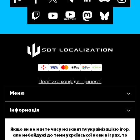
Освітній
Політика конфіденційності
Меню
Наші проєкти
Інформація
Новини
ШБТурнір
Якщо ви не маєте часу на заняття українізацією ігор,
але небайдужі до теми української мови в іграх, то