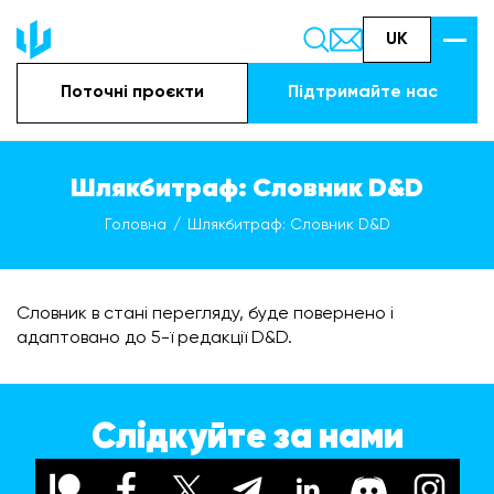
UK
Поточні проєкти
Підтримайте наc
Шлякбитраф: Словник D&D
Головна
Шлякбитраф: Словник D&D
Словник в стані перегляду, буде повернено і
адаптовано до 5-ї редакції D&D.
Слідкуйте за нами