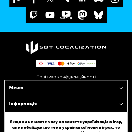
Освітній
Політика конфіденційності
Меню
Наші проєкти
Інформація
Новини
ШБТурнір
Якщо ви не маєте часу на заняття українізацією ігор,
але небайдужі до теми української мови в іграх, то