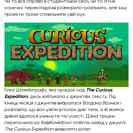
Чи то вся справа в студентській сесії, чи то літнє
сонечко перекладачів розморило-розлінило, але інші
проекти трохи сповільнили свій рух.
Гілка
Шлякбитрафу
, яка працює над
The Curious
Expedition
, десь заблукала у джунглях тексту. Під
кінець місяця з джунглів вибралася
Богдана Вознюк
і
розповіла, що всіх узяли в полон дикі теґи, а їй якимсь
дивом вдалося уникнути тієї участі. Дана трішки
перепочила на
КиївКомікКоні
і побігла назад у джунглі
The Curious Expedition
визволяти колег.