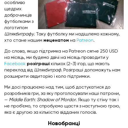
особливо
щедрих
доброчинців
футболками з
логотипом
Шлякбитрафу
. Таку футболку ми надішлемо кожному,
хто стане нашим
меценатом
на
Patreon
.
До слова, якщо підтримка на Patreon сягне 250 USD
на місяць, ми будемо д
вічі на місяць проводити у
Facebook
розіграші
кількох (2-3) ігор, що мають
переклад від
Шлякбитраф
. Розіграші допоможуть нам
розширити авдиторію і коло підтримки.
Ми досі працюємо над тим, щоб достукатися до
розробників гри, за яку проголосували наші патрони,
—
Middle Earth: Shadow of Mordor
. Якщо ту стіну так і
не проб’ємо, то спробуємо щастя з наступною грою,
яка є другою за кількістю відданих голосів.
Новобранці