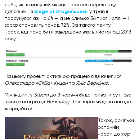
себе, як за минулий місяць. Прогрес перекладу
доповнення
Siege of Dragonspear
у травні
просунувся аж на 6% — а це близько 36 тисяч слів! — і
зараз становить понад 72%. За такого темпу
переклад може бути завершено вже в листопаді 2018
року.
На цьому проекті активною працею відзначилися
Олександра «Cirilla» Куцан
та
Яніс Вермінко
.
Між іншим, у
Steam
до 8 червня буде тривати суттєва
знижка на ігри від
Beamdog
. Тож зараз чудова нагода
їх придбати.
Також, оскільки
останнім
часом до ігор