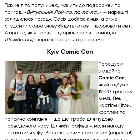
Пахне літо полуницею, манить до подорожей та
пригод. «
Випускний! Лай-ла, ла-ла-ла
…» — нарешті
залишилося позаду. Сесія добігає кінця, а отже
студенти скоро знову будуть готові підкорювати світ.
А про те, як у травні підкорювала світ команда
Шлякбитраф
, зараз коротенько розповімо…
Kyiv Comic Con
Передусім
згадаймо
Comic Con
,
який відбувся
19-20 травня у
Києві. Лекції,
настільні ігри,
косплей та
приємна компанія — що ще треба для чудово
проведеного часу. Шлякбитрафівці ж мали нагоду
показатися у футболках з новим логотипом (нарешті!),
а дехто з команди, щоб підтримати дух фестивалю,