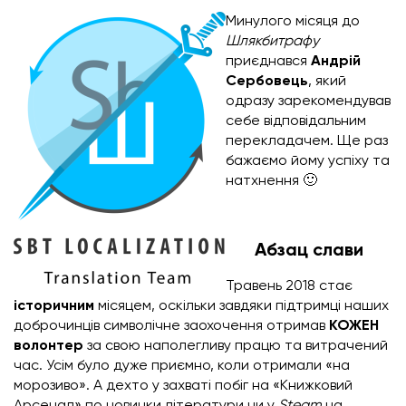
Минулого місяця до
Шлякбитрафу
приєднався
Андрій
Сербовець
, який
одразу зарекомендував
себе відповідальним
перекладачем. Ще раз
бажаємо йому успіху та
натхнення 🙂
Абзац слави
Травень 2018 стає
історичним
місяцем, оскільки завдяки підтримці наших
доброчинців символічне заохочення отримав
КОЖЕН
волонтер
за свою наполегливу працю та витрачений
час. Усім було дуже приємно, коли отримали «на
морозиво». А дехто у захваті побіг на «Книжковий
Арсенал» по новинки літератури чи у
Steam
на