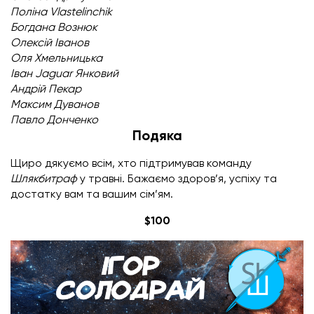
Поліна Vlastelinchik
Богдана Вознюк
Олексій Іванов
Оля Хмельницька
Іван Jaguar Янковий
Андрій Пекар
Максим Дуванов
Павло Донченко
Подяка
Щиро дякуємо всім, хто підтримував команду
Шлякбитраф
у травні. Бажаємо здоров’я, успіху та
достатку вам та вашим сім’ям.
$100