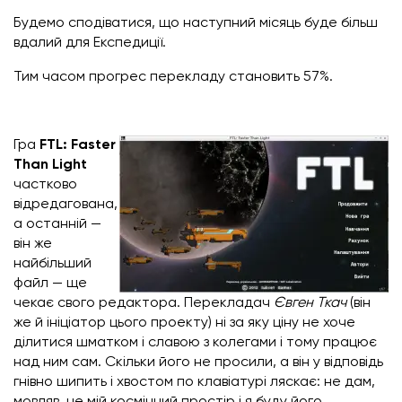
Будемо сподіватися, що наступний місяць буде більш
вдалий для Експедиції.
Тим часом прогрес перекладу становить 57%.
Гра
FTL: Faster
Than Light
частково
відредагована,
а останній —
він же
найбільший
файл — ще
чекає свого редактора. Перекладач
Євген
Ткач
(він
же й ініціатор цього проекту) ні за яку ціну не хоче
ділитися шматком і славою з колегами і тому працює
над ним сам. Скільки його не просили, а він у відповідь
гнівно шипить і хвостом по клавіатурі ляскає: не дам,
мовляв, це мій космічний простір і я буду його