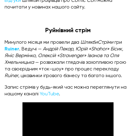
Відгуки
шлякбитрафівців про
Comic Con
можна
почитати у новинах нашого сайту.
Руйнівний стрім
Минулого місяця ми провели два
ШлякбиСтріми
гри
Ruiner
. Ведучі —
Андрій Пекар, Юрій «Shahor» Бісик,
Яніс Вермінко, Олексій «Stravenger» Іванов та Оля
Хмельницька
— розважали глядачів захопливою грою
та своєрідним «ток-шоу» про процес перекладу
Ruiner
, цікавинки ігрового бізнесу та багато іншого.
Запис стрімів у будь-який час можна переглянути на
нашому каналі
YouTube
.