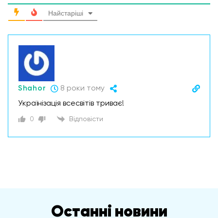
Найстаріші
Shahor
8 роки тому
Українізація всесвітів триває!
0
Відповісти
Останні новини