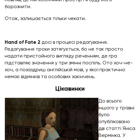
борознити.
Отож, залишається тільки чекати.
Hand of Fate 2
досі в процесі редагування.
Редагування трохи затягується, бо не так просто
надати пристойного вигляду реченням, де гра
підставляє значення у три змінні поспіль. Ото хоч-не-
хоч, а позаздриш англійській мові, у якої практично
немає відмінків та особових закінчень.
Цікавинки
До всього
іншого у травні
було
опубліковано
дві статті Яніса
Вермінка. У