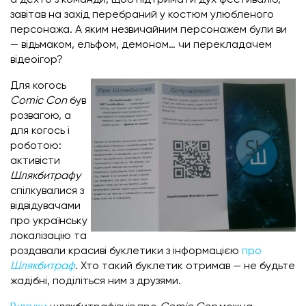
завітав на захід перебраний у костюм улюбленого
персонажа. А яким незвичайним персонажем були ви
— відьмаком, ельфом, демоном… чи перекладачем
відеоігор?
Для когось
Comic Con
був
розвагою, а
для когось і
роботою:
активісти
Шлякбитрафу
спілкувалися з
відвідувачами
про українську
локалізацію та
роздавали красиві буклетики з інформацією
про
Шлякбитраф
. Хто такий буклетик отримав — не будьте
жадібні, поділіться ним з друзями.