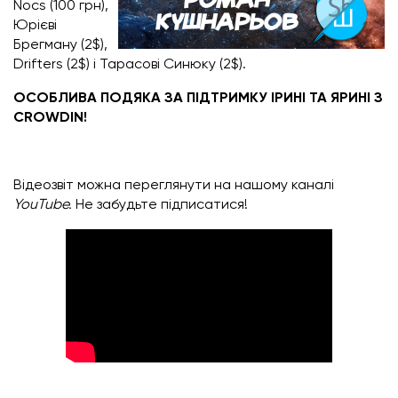
Nocs (100 грн),
Юрієві
Брегману (2$),
Drifters (2$) і Тарасові Синюку (2$).
ОСОБЛИВА ПОДЯКА ЗА ПІДТРИМКУ ІРИНІ ТА ЯРИНІ З
CROWDIN!
Відеозвіт можна переглянути на нашому каналі
YouTube.
Не забудьте підписатися!