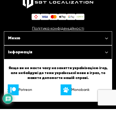
Політика конфіденційності
Меню
Наші проєкти
Інформація
Новини
ШБТурнір
Якщо ви не маєте часу на заняття українізацією ігор,
але небайдужі до теми української мови в іграх, то
Статті
можете допомогти нашій справі.
ШБТворчість
Patreon
Monobank
1
Про нас
Українські підказки
Вакансії
Англійські підказки