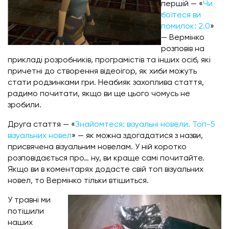
першій — «
Чи
боїтеся ви
помилок: 2.0
»
— Вермінко
розповів на
прикладі розробників, програмістів та інших осіб, які
причетні до створення відеоігор, як хиби можуть
стати родзинками гри. Неабияк захоплива стаття,
радимо почитати, якщо ви ще цього чомусь не
зробили.
Друга стаття — «
Знайомтеся: візуальні новели. Топ-5
візуальних новел
» — як можна здогадатися з назви,
присвячена візуальним новелам. У ній коротко
розповідається про… ну, ви краще самі почитайте.
Якщо ви в коментарях додасте свій топ візуальних
новел, то Вермінко тільки втішиться.
У травні ми
потішили
наших