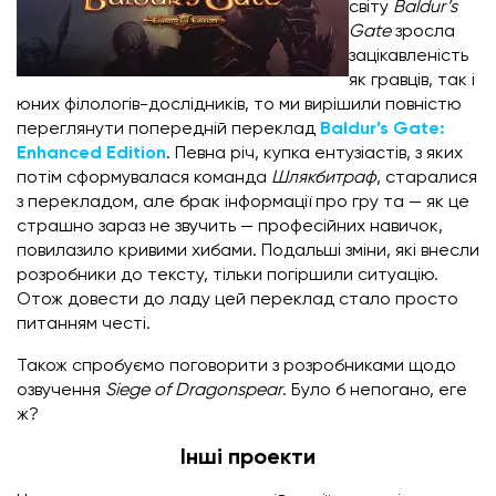
світу
Baldur’s
Gate
зросла
зацікавленість
як гравців, так і
юних філологів-дослідників, то ми вирішили повністю
переглянути попередній переклад
Baldur’s Gate:
Enhanced Edition
. Певна річ, купка ентузіастів, з яких
потім сформувалася команда
Шлякбитраф
, старалися
з перекладом, але брак інформації про гру та — як це
страшно зараз не звучить — професійних навичок,
повилазило кривими хибами. Подальші зміни, які внесли
розробники до тексту, тільки погіршили ситуацію.
Отож довести до ладу цей переклад стало просто
питанням честі.
Також спробуємо поговорити з розробниками щодо
озвучення
Siege of Dragonspear
. Було б непогано, еге
ж?
Інші проекти