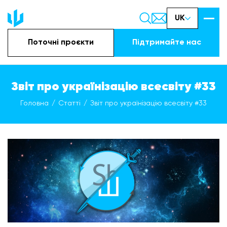
UK
Поточні проєкти
Підтримайте наc
Звіт про українізацію всесвіту #33
Головна
Статті
Звіт про українізацію всесвіту #33