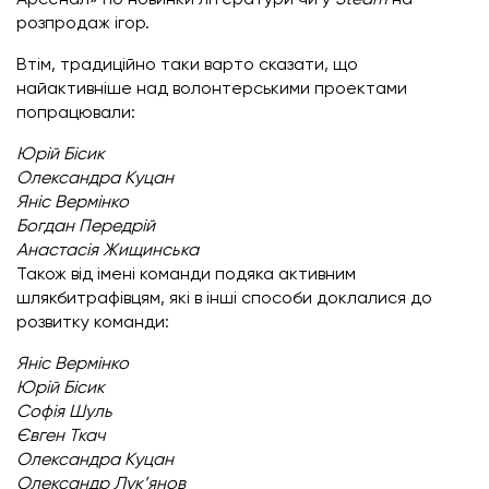
розпродаж ігор.
Втім, традиційно таки варто сказати, що
найактивніше над волонтерськими проектами
попрацювали:
Юрій Бісик
Олександра Куцан
Яніс Вермінко
Богдан Передрій
Анастасія Жищинська
Також від імені команди подяка активним
шлякбитрафівцям, які в інші способи доклалися до
розвитку команди:
Яніс Вермінко
Юрій Бісик
Софія Шуль
Євген Ткач
Олександра Куцан
Олександр Лук’янов