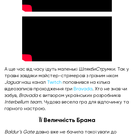
А ще час від часу ідуть маленькі
ШлякбиСтрумки
. Так у
травні завдяки майстер-стрімерові з грізним ніком
Jaguar
наш канал
Twitch
поповнився на кілька
відеозаписів проходження гри
Bravada
. Хто не знав чи
забув,
Bravada
є витвором українських розробників
Interbellum team
. Чудова весела гра для відпочинку та
гарного настрою.
Її Величність Брама
Baldur’s Gate
давно вже не бачила такої уваги до