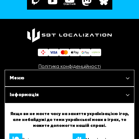
Освітній
Політика конфіденційності
Меню
Наші проєкти
Інформація
Новини
ШБТурнір
Якщо ви не маєте часу на заняття українізацією ігор,
але небайдужі до теми української мови в іграх, то
Статті
можете допомогти нашій справі.
ШБТворчість