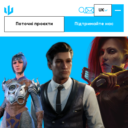
UK
Поточні проєкти
Підтримайте наc