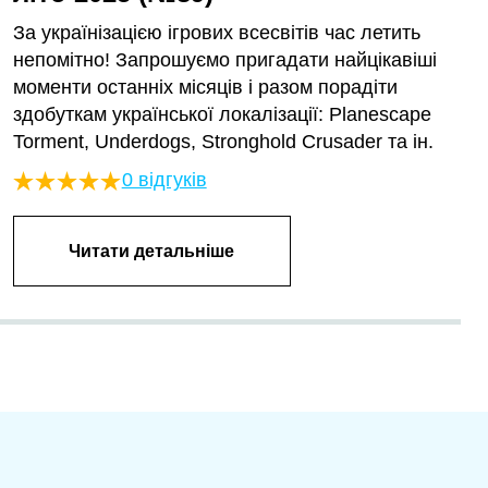
За українізацією ігрових всесвітів час летить
непомітно! Запрошуємо пригадати найцікавіші
моменти останніх місяців і разом порадіти
здобуткам української локалізації: Planescape
Torment, Underdogs, Stronghold Crusader та ін.
0 відгуків
Читати детальніше