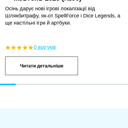
Осінь дарує нові ігрові локалізації від
Шлякбитрафу, як-от SpellForce і Dice Legends, а
ще настільні ігри й артбуки.
0 відгуків
Читати детальніше