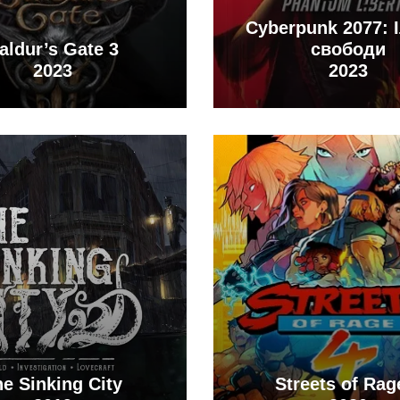
Cyberpunk 2077: 
aldur’s Gate 3
свободи
2023
2023
e Sinking City
Streets of Rag