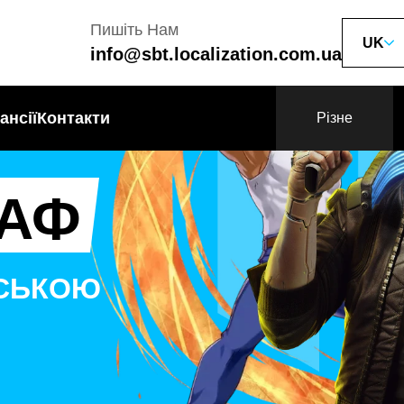
Пишіть Нам
UK
info@sbt.localization.com.ua
ансії
Контакти
Різне
АФ
НСЬКОЮ