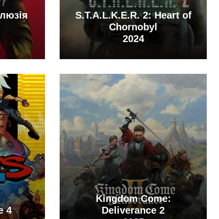
Ілюзія
S.T.A.L.K.E.R. 2: Heart of
Chornobyl
2024
Kingdom Come:
e 4
Deliverance 2