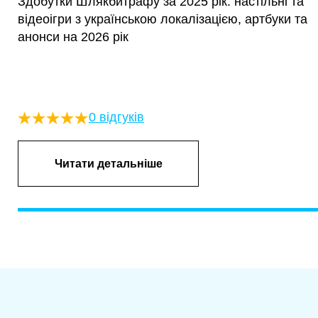
Здобутки Шлякбитрафу за 2025 рік: настільні та
відеоігри з українською локалізацією, артбуки та
анонси на 2026 рік
0 відгуків
Читати детальніше