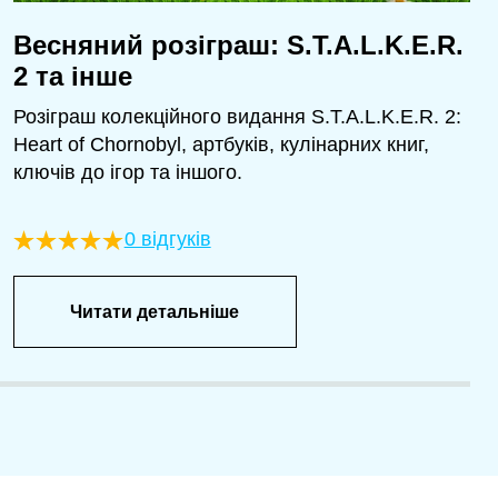
Весняний розіграш: S.T.A.L.K.E.R.
2 та інше
Розіграш колекційного видання S.T.A.L.K.E.R. 2:
Heart of Chornobyl, артбуків, кулінарних книг,
ключів до ігор та іншого.
0 відгуків
Читати детальніше