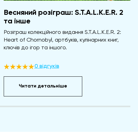
Весняний розіграш: S.T.A.L.K.E.R. 2
та інше
Розіграш колекційного видання S.T.A.L.K.E.R. 2:
Heart of Chornobyl, артбуків, кулінарних книг,
ключів до ігор та іншого.
0 відгуків
Читати детальніше