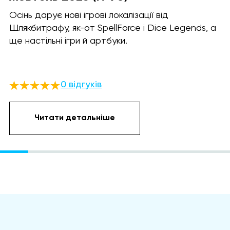
Осінь дарує нові ігрові локалізації від
Шлякбитрафу, як-от SpellForce і Dice Legends, а
ще настільні ігри й артбуки.
0 відгуків
Читати детальніше