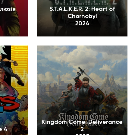
Ілюзія
S.T.A.L.K.E.R. 2: Heart of
Chornobyl
2024
Kingdom Come: Deliverance
e 4
2