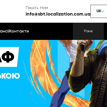
Пишіть Нам
UK
info@sbt.localization.com.ua
ансії
Контакти
Різне
АФ
СЬКОЮ