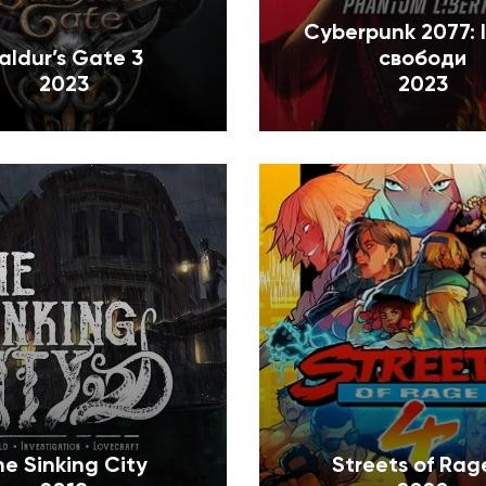
Cyberpunk 2077: 
aldur’s Gate 3
свободи
2023
2023
he Sinking City
Streets of Rag