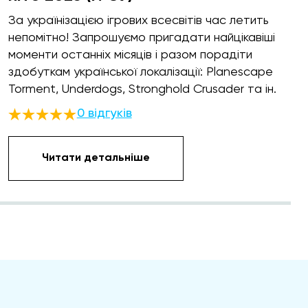
За українізацією ігрових всесвітів час летить
непомітно! Запрошуємо пригадати найцікавіші
моменти останніх місяців і разом порадіти
здобуткам української локалізації: Planescape
Torment, Underdogs, Stronghold Crusader та ін.
0 відгуків
Читати детальніше