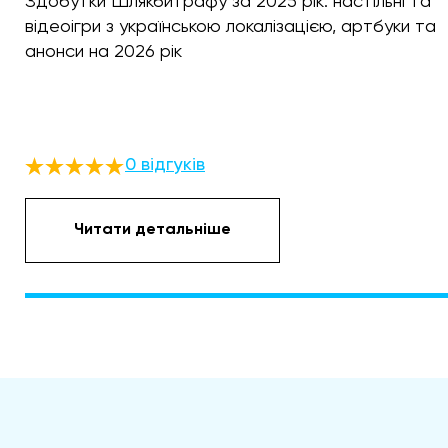
Здобутки Шлякбитрафу за 2025 рік: настільні та
відеоігри з українською локалізацією, артбуки та
анонси на 2026 рік
0 відгуків
Читати детальніше