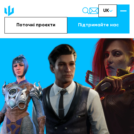
UK
Поточні проєкти
Підтримайте наc