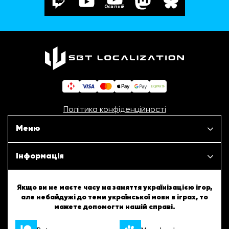
Освітній
Політика конфіденційності
Меню
Наші проєкти
Інформація
Новини
ШБТурнір
Якщо ви не маєте часу на заняття українізацією ігор,
але небайдужі до теми української мови в іграх, то
Статті
можете допомогти нашій справі.
ШБТворчість