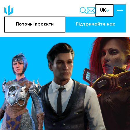
UK
Поточні проєкти
Підтримайте наc