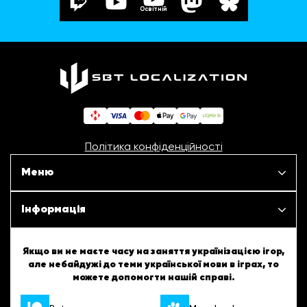
Освітній
Політика конфіденційності
Меню
Наші проєкти
Інформація
Новини
ШБТурнір
Якщо ви не маєте часу на заняття українізацією ігор,
але небайдужі до теми української мови в іграх, то
Статті
можете допомогти нашій справі.
ШБТворчість