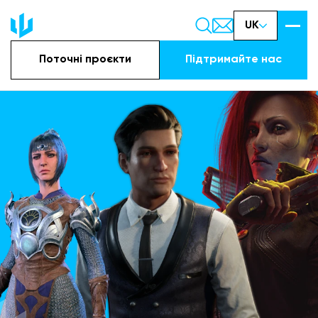
UK
Поточні проєкти
Підтримайте наc