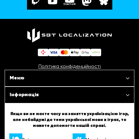
Освітній
Політика конфіденційності
Меню
Наші проєкти
Інформація
Новини
ШБТурнір
Якщо ви не маєте часу на заняття українізацією ігор,
але небайдужі до теми української мови в іграх, то
Статті
можете допомогти нашій справі.
ШБТворчість