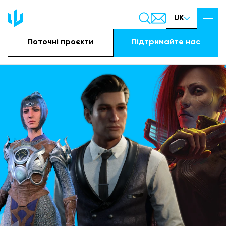
UK
Поточні проєкти
Підтримайте наc