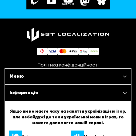
Освітній
Політика конфіденційності
Меню
Наші проєкти
Інформація
Новини
ШБТурнір
Якщо ви не маєте часу на заняття українізацією ігор,
але небайдужі до теми української мови в іграх, то
Статті
можете допомогти нашій справі.
ШБТворчість