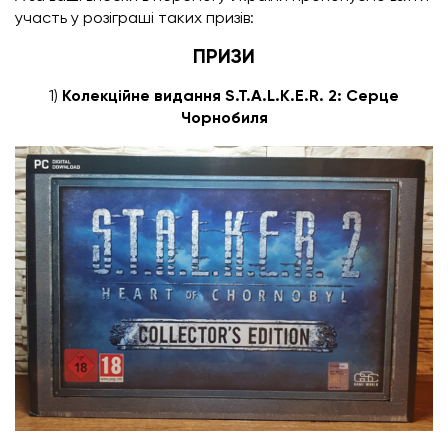
участь у розіграші таких призів:
ПРИЗИ
1)
Колекційне видання
S.T.A.L.K.E.R. 2: Серце
Чорнобиля