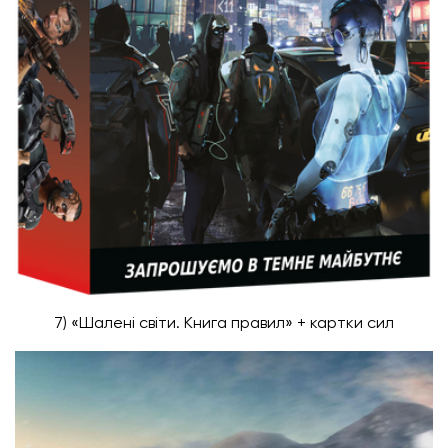
7) «Шалені світи. Книга правил» + картки сил