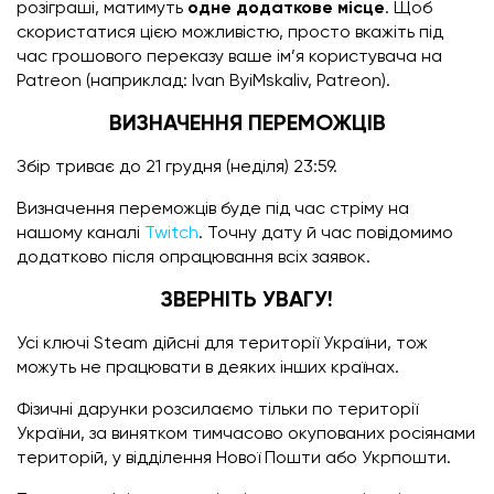
розіграші, матимуть
одне додаткове місце
. Щоб
скористатися цією можливістю, просто вкажіть під
час грошового переказу ваше ім’я користувача на
Patreon (наприклад: Ivan ByiMskaliv, Patreon).
ВИЗНАЧЕННЯ ПЕРЕМОЖЦІВ
Збір триває до 21 грудня (неділя) 23:59.
Визначення переможців буде під час стріму на
нашому каналі
Twitch
. Точну дату й час повідомимо
додатково після опрацювання всіх заявок.
ЗВЕРНІТЬ УВАГУ!
Усі ключі Steam дійсні для території України, тож
можуть не працювати в деяких інших країнах.
Фізичні дарунки розсилаємо тільки по території
України, за винятком тимчасово окупованих росіянами
територій, у відділення Нової Пошти або Укрпошти.