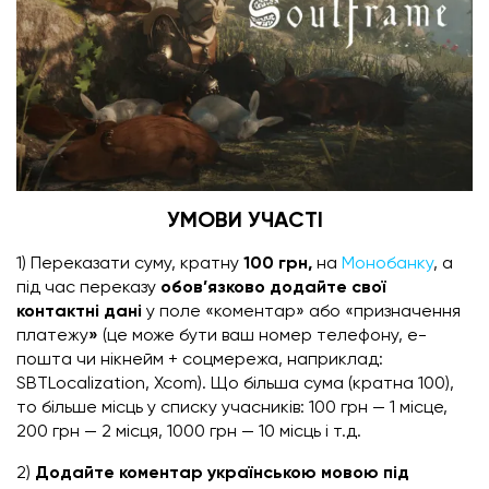
УМОВИ УЧАСТІ
1) Переказати суму, кратну
100 грн,
на
Монобанку
, а
під час переказу
обов’язково додайте свої
контактні дані
у поле «коментар» або «призначення
платежу
»
(це може бути ваш номер телефону, е-
пошта чи нікнейм + соцмережа, наприклад:
SBTLocalization
, Xcom). Що більша сума (кратна 100),
то більше місць у списку учасників: 100 грн — 1 місце,
200 грн — 2 місця, 1000 грн — 10 місць і т.д.
2)
Додайте коментар українською мовою під