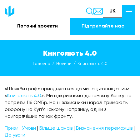
UK
Поточні проєкти
Підтримайте наc
Книголють 4.0
Головна
Новини
Книголють 4.0
«Шлякбитраф» приєднується до читацької ініціативи
«
Книголють 4.0
». Ми відкриваємо допоміжну банку на
потреби 116 ОМБр. Наші захисники наразі тримають
оборону на Куп’янському напрямку, одній з
найгарячіших точок фронту.
Призи
|
Умови
|
Більше шансів
|
Визначення переможців
|
До уваги