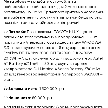
Мета збору
— придбати автомобіль та
найнеобхідніше обладнання для 2 механізованого
батальйону 116 ОМБр. Транспорт критично необхідний
для забезпечення логістики й підтримки бійців на їхніх
позиціях, тож долучаймося до підтримки!
💥
Потреби
: Позашляховик TOYOTA HILUX; щогла
алюмінієва телескопічна 15 м пофарбована — 5 шт.;
портативний перехоплювач відеосигналу WHOOVER
3.3 з подовжувачем на авто — 5 шт.; зарядна станція
EcoFlow DELTA Max 2000 (DELTA2000-EU) 2400W
2016Wh — 5 шт.; акумулятор для квадрокоптера Autel
4T Battery 6741 mAh — 30 шт.; акумулятор для
квадрокоптера DJI Matrice 4 Series Battery 6741 mAh —
20 шт.; генератор інверторний Scheppach SG2500I —
5 шт.
💥
Загальна мета
: 1 500 000 грн
💥
Наша мета
: 80 000 грн
А за ваші внески в перемогу України пропонуємо взяти