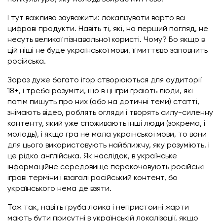
І тут важливо зауважити: локалізувати варто всі
цифрові продукти. Навіть ті, які, на перший погляд, не
несуть великої пізнавальної користі. Чому? Бо якщо в
цій ніші не буде української мови, її миттєво заповнить
російська.
Зараз дуже багато ігор створюються для аудиторії
18+, і треба розуміти, що в ці ігри грають люди, які
потім пишуть про них (або на дотичні теми) статті,
знімають відео, роблять огляди і творять силу-силенну
контенту, який уже споживають інші люди (зокрема, і
молодь), і якщо гра не мала української мови, то вони
для цього використовують найближчу, яку розуміють, і
це рідко англійська. Як наслідок, в українське
інформаційне середовище перекочовують російські
ігрові терміни і взагалі російський контент, бо
українського нема де взяти.
Тож так, навіть груба лайка і непристойні жарти
мають бути присутні в українській локалізації, якщо