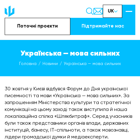
UK
Поточні проєкти
Підтримайте наc
Українська — мова сильних
Головна
Новини
Українська — мова сильних
30 жовтня у Києві відбувся Форум до Дня української
писемності та мови «Українська — мова сильних». За
запрошенням Міністерства культури та стратегічної
комунікації на цьому заході також виступила й наша
локалізаційна спілка «Шлякбитраф». Серед учасників
були також представники органів влади, державних
інституцій, бізнесу, ІТ-спільноти, а також мовознавці,
лідери громадської думки й медіаексперти.