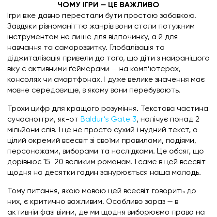
ЧОМУ ІГРИ — ЦЕ ВАЖЛИВО
Ігри вже давно перестали бути простою забавкою.
Завдяки різноманіттю жанрів вони стали потужним
інструментом не лише для відпочинку, а й для
навчання та саморозвитку. Глобалізація та
діджиталізація привели до того, що діти з найранішого
віку є активними ґеймерами — на комп’ютерах,
консолях чи смартфонах. І дуже велике значення має
мовне середовище, в якому вони перебувають.
Трохи цифр для кращого розуміння. Текстова частина
сучасної гри, як-от
Baldur’s Gate 3
, налічує понад 2
мільйони слів. І це не просто сухий і нудний текст, а
цілий окремий всесвіт зі своїми правилами, подіями,
персонажами, виборами та наслідками. Це обсяг, що
дорівнює 15-20 великим романам. І саме в цей всесвіт
щодня на десятки годин занурюється наша молодь.
Тому питання, якою мовою цей всесвіт говорить до
них, є критично важливим. Особливо зараз — в
активній фазі війни, де ми щодня виборюємо право на