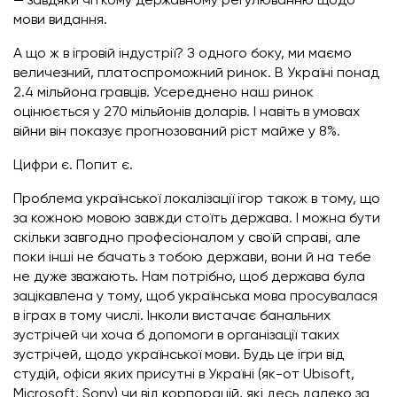
— завдяки чіткому державному регулюванню щодо
мови видання.
А що ж в ігровій індустрії? З одного боку, ми маємо
величезний, платоспроможний ринок. В Україні понад
2.4 мільйона гравців. Усереднено наш ринок
оцінюється у 270 мільйонів доларів. І навіть в умовах
війни він показує прогнозований ріст майже у 8%.
Цифри є. Попит є.
Проблема української локалізації ігор також в тому, що
за кожною мовою завжди стоїть держава. І можна бути
скільки завгодно професіоналом у своїй справі, але
поки інші не бачать з тобою держави, вони й на тебе
не дуже зважають. Нам потрібно, щоб держава була
зацікавлена у тому, щоб українська мова просувалася
в іграх в тому числі. Інколи вистачає банальних
зустрічей чи хоча б допомоги в організації таких
зустрічей, щодо української мови. Будь це ігри від
студій, офіси яких присутні в Україні (як-от Ubisoft,
Microsoft, Sony) чи від корпорацій, які десь далеко за