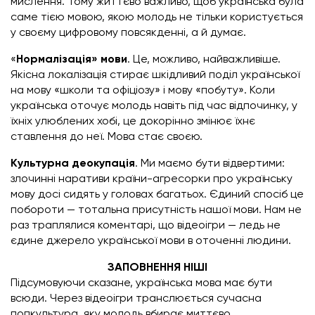
мислення. Тому життєво важливо, щоб українська була
саме тією мовою, якою молодь не тільки користується
у своєму цифровому повсякденні, а й думає.
«
Нормалізація» мови
. Це, можливо, найважливіше.
Якісна локалізація стирає шкідливий поділ української
на мову «школи та офіціозу» і мову «побуту». Коли
українська оточує молодь навіть під час відпочинку, у
їхніх улюблених хобі, це докорінно змінює їхнє
ставлення до неї. Мова стає своєю.
Культурна деокупація
. Ми маємо бути відвертими:
злочинні наративи країни-агресорки про українську
мову досі сидять у головах багатьох. Єдиний спосіб це
побороти — тотальна присутність нашої мови. Нам не
раз траплялися коментарі, що відеоігри — ледь не
єдине джерело української мови в оточенні людини.
ЗАПОВНЕННЯ НІШІ
Підсумовуючи сказане, українська мова має бути
всюди. Через відеоігри транслюється сучасна
попкультура, яку молодь вбирає миттєво.