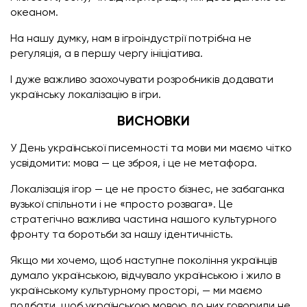
океаном.
На нашу думку, нам в ігроіндустрії потрібна не
регуляція, а в першу чергу ініціатива.
І дуже важливо заохочувати розробників додавати
українську локалізацію в ігри.
ВИСНОВКИ
У День української писемності та мови ми маємо чітко
усвідомити: мова — це зброя, і це не метафора.
Локалізація ігор — це не просто бізнес, не забаганка
вузької спільноти і не «просто розвага». Це
стратегічно важлива частина нашого культурного
фронту та боротьби за нашу ідентичність.
Якщо ми хочемо, щоб наступне покоління українців
думало українською, відчувало українською і жило в
українському культурному просторі, — ми маємо
подбати, щоб українською мовою до них говорили не