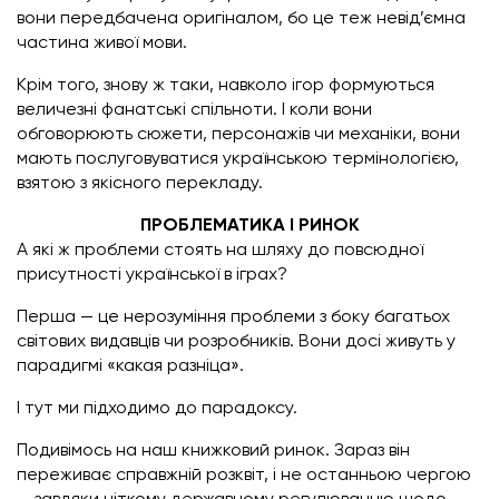
вони передбачена оригіналом, бо це теж невід’ємна
частина живої мови.
Крім того, знову ж таки, навколо ігор формуються
величезні фанатські спільноти. І коли вони
обговорюють сюжети, персонажів чи механіки, вони
мають послуговуватися українською термінологією,
взятою з якісного перекладу.
ПРОБЛЕМАТИКА І РИНОК
А які ж проблеми стоять на шляху до повсюдної
присутності української в іграх?
Перша — це нерозуміння проблеми з боку багатьох
світових видавців чи розробників. Вони досі живуть у
парадигмі «какая разніца».
І тут ми підходимо до парадоксу.
Подивімось на наш книжковий ринок. Зараз він
переживає справжній розквіт, і не останньою чергою