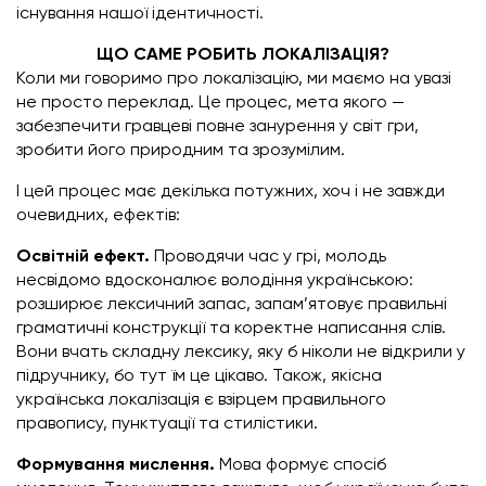
існування нашої ідентичності.
ЩО САМЕ РОБИТЬ ЛОКАЛІЗАЦІЯ?
Коли ми говоримо про локалізацію, ми маємо на увазі
не просто переклад. Це процес, мета якого —
забезпечити гравцеві повне занурення у світ гри,
зробити його природним та зрозумілим.
І цей процес має декілька потужних, хоч і не завжди
очевидних, ефектів:
Освітній ефект.
Проводячи час у грі, молодь
несвідомо вдосконалює володіння українською:
розширює лексичний запас, запам’ятовує правильні
граматичні конструкції та коректне написання слів.
Вони вчать складну лексику, яку б ніколи не відкрили у
підручнику, бо тут їм це цікаво. Також, якісна
українська локалізація є взірцем правильного
правопису, пунктуації та стилістики.
Формування мислення.
Мова формує спосіб