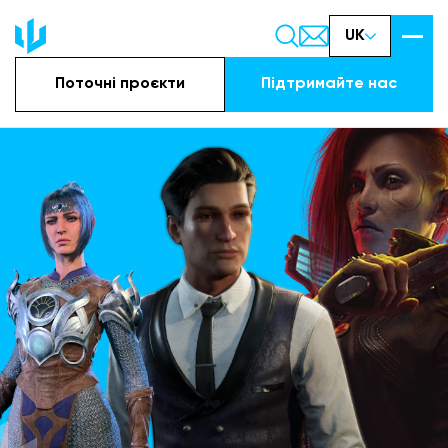
UK
Поточні проєкти
Підтримайте наc