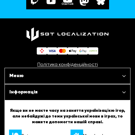
Освітній
Політика конфіденційності
Меню
Наші проєкти
Інформація
Новини
ШБТурнір
Якщо ви не маєте часу на заняття українізацією ігор,
але небайдужі до теми української мови в іграх, то
Статті
можете допомогти нашій справі.
ШБТворчість