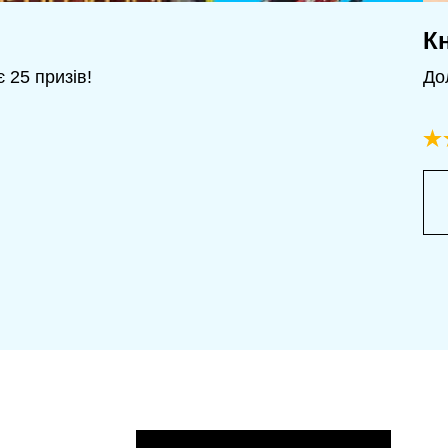
К
 25 призів!
До