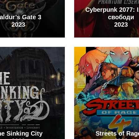
Cyberpunk 2077: 
aldur’s Gate 3
свободи
2023
2023
e Sinking City
Streets of Rag