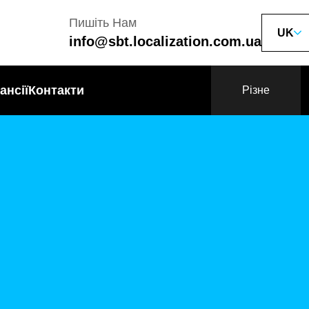
Пишіть Нам
UK
info@sbt.localization.com.ua
ансії
Контакти
Різне