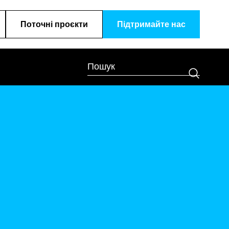
Поточні проєкти
Підтримайте наc