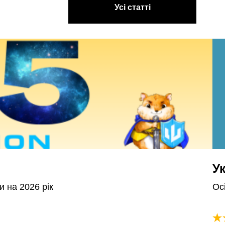
Усі статті
У
и на 2026 рік
Осі