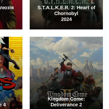
Ілюзія
S.T.A.L.K.E.R. 2: Heart of
Chornobyl
2024
Kingdom Come:
e 4
Deliverance 2