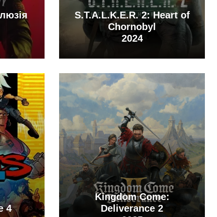
Ілюзія
S.T.A.L.K.E.R. 2: Heart of
Chornobyl
2024
Kingdom Come:
e 4
Deliverance 2