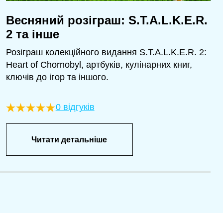
Весняний розіграш: S.T.A.L.K.E.R.
2 та інше
Розіграш колекційного видання S.T.A.L.K.E.R. 2:
Heart of Chornobyl, артбуків, кулінарних книг,
ключів до ігор та іншого.
0 відгуків
Читати детальніше