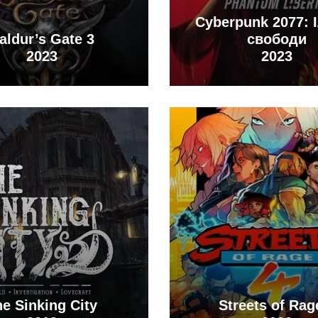
Cyberpunk 2077: 
aldur’s Gate 3
свободи
2023
2023
e Sinking City
Streets of Rag