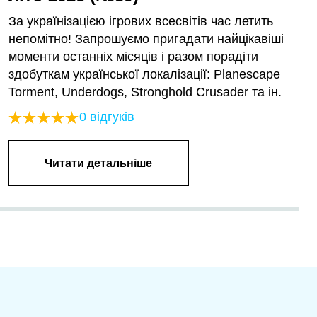
За українізацією ігрових всесвітів час летить
непомітно! Запрошуємо пригадати найцікавіші
моменти останніх місяців і разом порадіти
здобуткам української локалізації: Planescape
Torment, Underdogs, Stronghold Crusader та ін.
0 відгуків
Читати детальніше