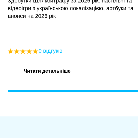
Здобутки Шлякбитрафу за 2025 рік: настільні та
відеоігри з українською локалізацією, артбуки та
анонси на 2026 рік
0 відгуків
Читати детальніше