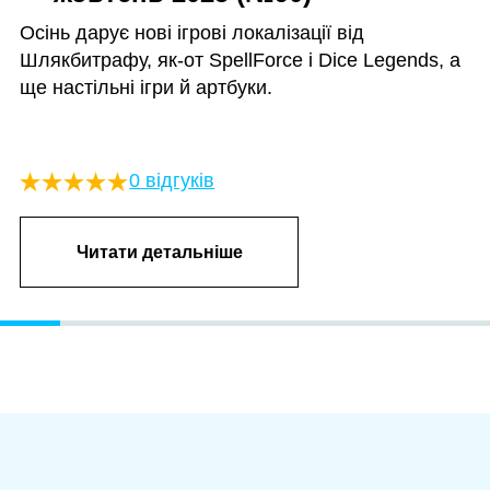
Осінь дарує нові ігрові локалізації від
Шлякбитрафу, як-от SpellForce і Dice Legends, а
ще настільні ігри й артбуки.
0 відгуків
Читати детальніше