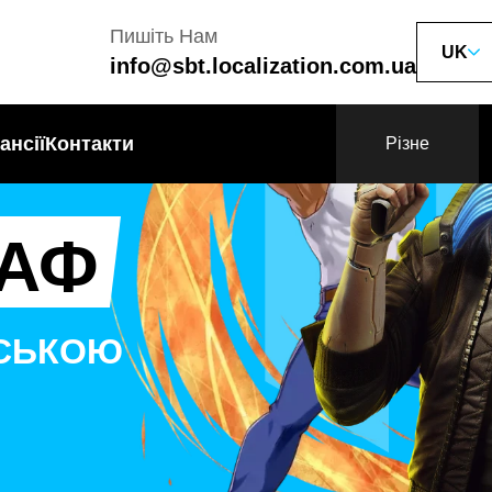
Пишіть Нам
UK
info@sbt.localization.com.ua
ансії
Контакти
Різне
АФ
НСЬКОЮ