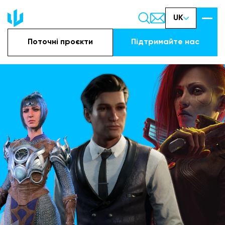
UK
Поточні проєкти
Підтримайте наc