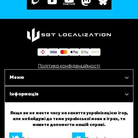
Освітній
Політика конфіденційності
Меню
Наші проєкти
Інформація
Новини
ШБТурнір
Якщо ви не маєте часу на заняття українізацією ігор,
але небайдужі до теми української мови в іграх, то
Статті
можете допомогти нашій справі.
ШБТворчість