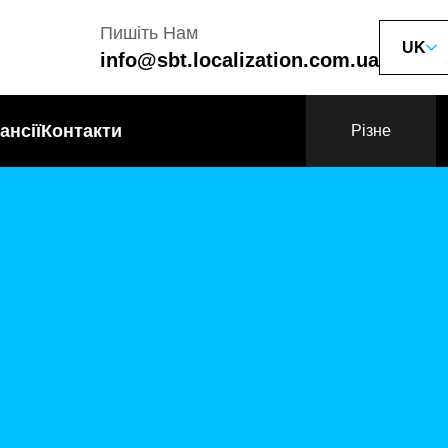
Пишіть Нам
UK
info@sbt.localization.com.ua
ансії
Контакти
Різне