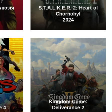
Ілюзія
S.T.A.L.K.E.R. 2: Heart of
Chornobyl
2024
Kingdom Come:
e 4
Deliverance 2