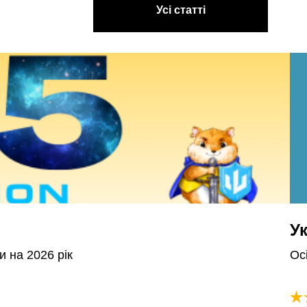
Усі статті
У
и на 2026 рік
Осі