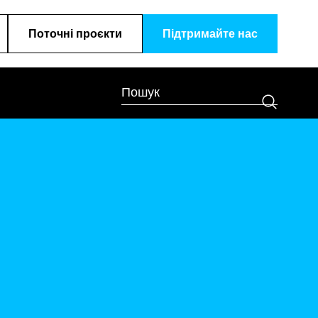
Поточні проєкти
Підтримайте наc