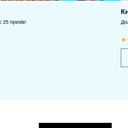
К
 25 призів!
До