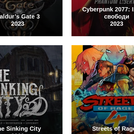
Cyberpunk 2077: 
aldur’s Gate 3
свободи
2023
2023
e Sinking City
Streets of Rag