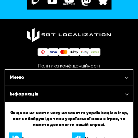
Освітній
Політика конфіденційності
Меню
Наші проєкти
Інформація
Новини
ШБТурнір
Якщо ви не маєте часу на заняття українізацією ігор,
але небайдужі до теми української мови в іграх, то
Статті
можете допомогти нашій справі.
ШБТворчість