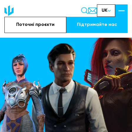
UK
Поточні проєкти
Підтримайте наc