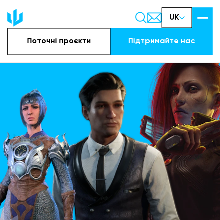
UK
Поточні проєкти
Підтримайте наc