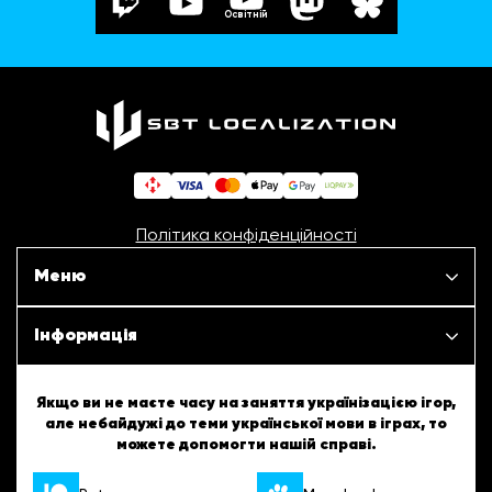
Освітній
Політика конфіденційності
Меню
Наші проєкти
Інформація
Новини
ШБТурнір
Якщо ви не маєте часу на заняття українізацією ігор,
але небайдужі до теми української мови в іграх, то
Статті
можете допомогти нашій справі.
ШБТворчість