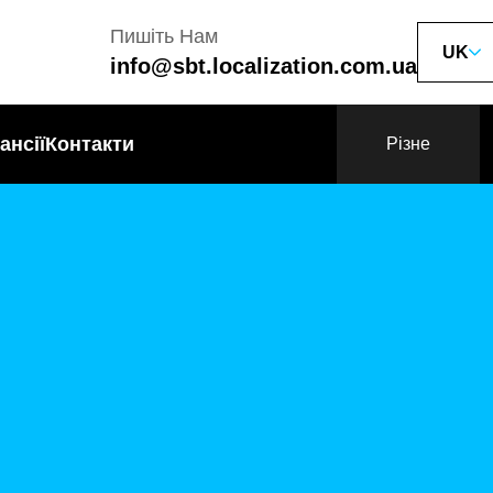
Пишіть Нам
UK
info@sbt.localization.com.ua
ансії
Контакти
Різне