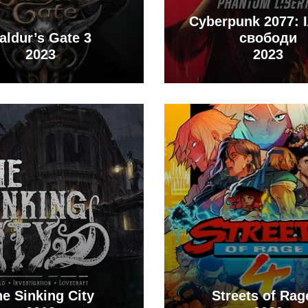
Cyberpunk 2077: 
aldur’s Gate 3
свободи
2023
2023
e Sinking City
Streets of Rag