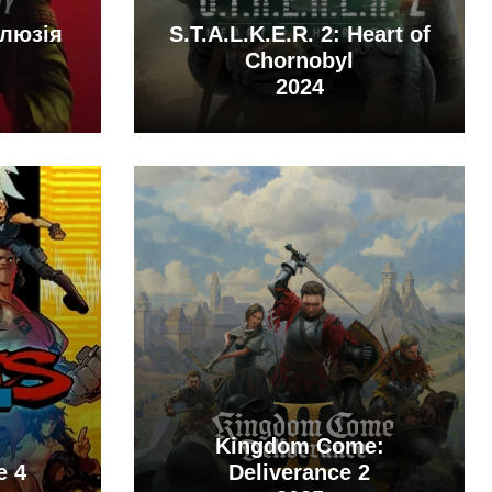
Ілюзія
S.T.A.L.K.E.R. 2: Heart of
Chornobyl
2024
Kingdom Come:
e 4
Deliverance 2