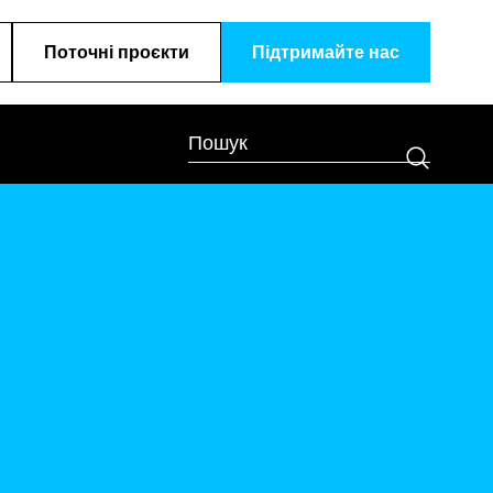
Поточні проєкти
Підтримайте наc