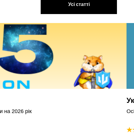
Усі статті
У
и на 2026 рік
Осі