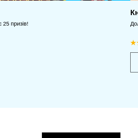
К
 25 призів!
До