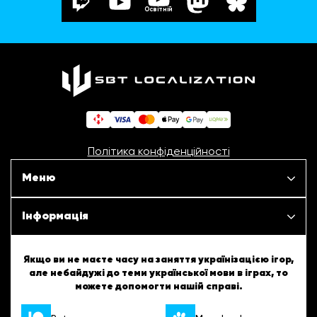
Освітній
Політика конфіденційності
Меню
Наші проєкти
Інформація
Новини
ШБТурнір
Якщо ви не маєте часу на заняття українізацією ігор,
але небайдужі до теми української мови в іграх, то
Статті
можете допомогти нашій справі.
ШБТворчість