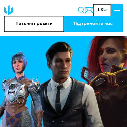
UK
Поточні проєкти
Підтримайте наc