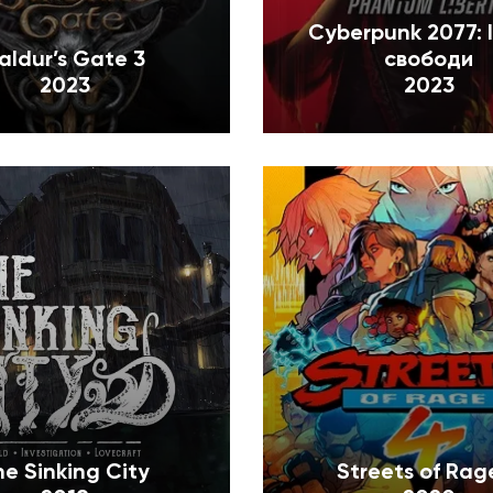
Cyberpunk 2077: 
aldur’s Gate 3
свободи
2023
2023
he Sinking City
Streets of Rag