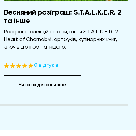
Весняний розіграш: S.T.A.L.K.E.R. 2
та інше
Розіграш колекційного видання S.T.A.L.K.E.R. 2:
Heart of Chornobyl, артбуків, кулінарних книг,
ключів до ігор та іншого.
0 відгуків
Читати детальніше