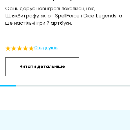
Осінь дарує нові ігрові локалізації від
Шлякбитрафу, як-от SpellForce і Dice Legends, а
ще настільні ігри й артбуки.
0 відгуків
Читати детальніше