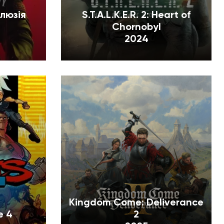
Ілюзія
S.T.A.L.K.E.R. 2: Heart of
Chornobyl
2024
Kingdom Come: Deliverance
e 4
2