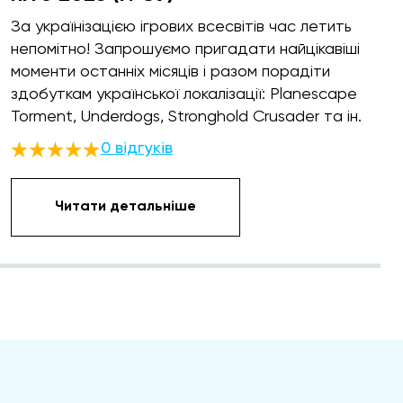
За українізацією ігрових всесвітів час летить
непомітно! Запрошуємо пригадати найцікавіші
моменти останніх місяців і разом порадіти
здобуткам української локалізації: Planescape
Torment, Underdogs, Stronghold Crusader та ін.
0 відгуків
Читати детальніше