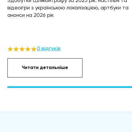
Здобутки Шлякбитрафу за 2025 рік: настільні та
відеоігри з українською локалізацією, артбуки та
анонси на 2026 рік
0 відгуків
Читати детальніше