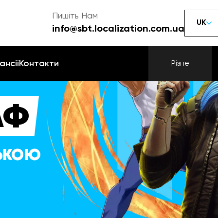
Пишіть Нам
UK
info@sbt.localization.com.ua
ансії
Контакти
Різне
АФ
СЬКОЮ