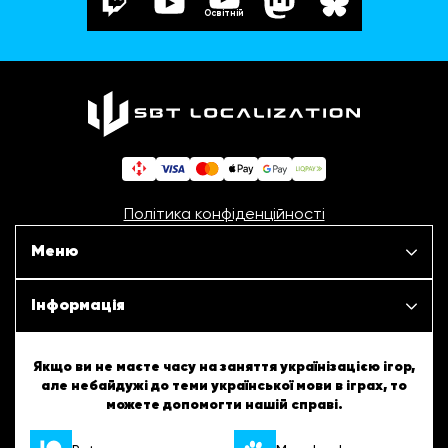
Освітній
Політика конфіденційності
Меню
Наші проєкти
Інформація
Новини
ШБТурнір
Якщо ви не маєте часу на заняття українізацією ігор,
але небайдужі до теми української мови в іграх, то
Статті
можете допомогти нашій справі.
ШБТворчість