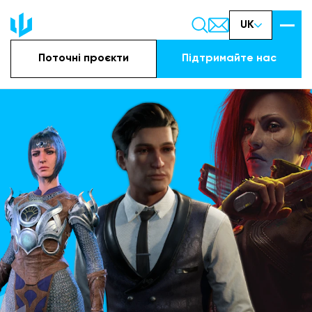
UK
Поточні проєкти
Підтримайте наc