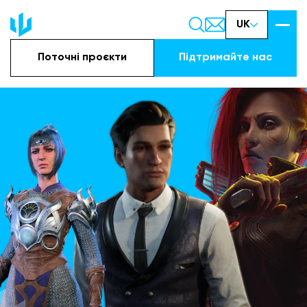
UK
Поточні проєкти
Підтримайте наc