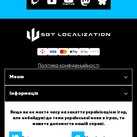
Освітній
Політика конфіденційності
Меню
Наші проєкти
Інформація
Новини
ШБТурнір
Якщо ви не маєте часу на заняття українізацією ігор,
але небайдужі до теми української мови в іграх, то
Статті
можете допомогти нашій справі.
ШБТворчість