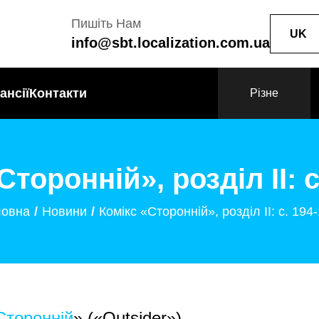
Пишіть Нам
UK
info@sbt.localization.com.ua
ансії
Контакти
Різне
Сторонній», розділ II: с
ловна
Новини
Комікс «Сторонній», розділ II: с. 194
Сторонній
» («Outsider»).