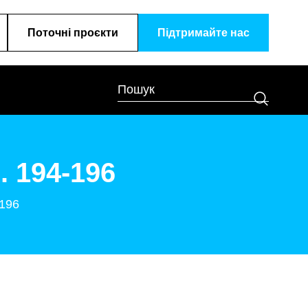
Поточні проєкти
Підтримайте наc
. 194-196
-196