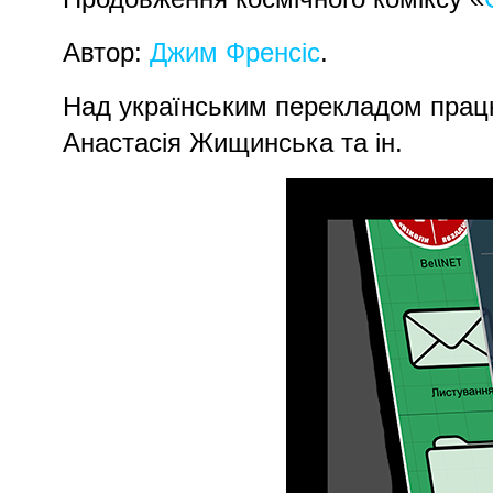
Автор:
Джим Френсіс
.
Над українським перекладом працю
Анастасія Жищинська та ін.