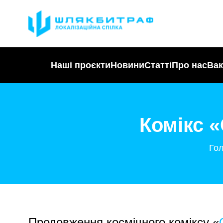
Наші проєкти
Новини
Статті
Про нас
Вак
Комікс «
Го
Продовження космічного коміксу «