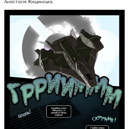
Анастасія Жищинська.