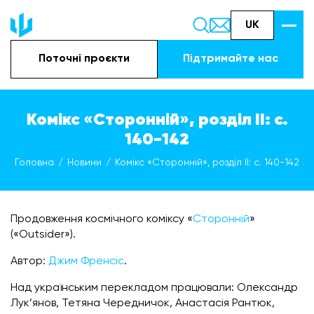
UK
Поточні проєкти
Підтримайте наc
Комікс «Сторонній», розділ II: с.
140-142
Головна
Новини
Комікс «Сторонній», розділ II: с. 140-142
Продовження космічного коміксу «
Сторонній
»
(«Outsider»).
Автор:
Джим Френсіс
.
Над українським перекладом працювали: Олександр
Лук’янов, Тетяна Чередничок, Анастасія Рантюк,