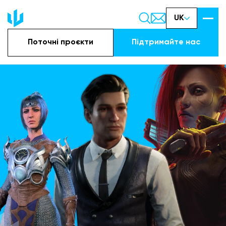
UK
Поточні проєкти
Підтримайте наc