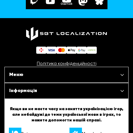
Освітній
Політика конфіденційності
Меню
Наші проєкти
Інформація
Новини
ШБТурнір
Якщо ви не маєте часу на заняття українізацією ігор,
але небайдужі до теми української мови в іграх, то
Статті
можете допомогти нашій справі.
ШБТворчість