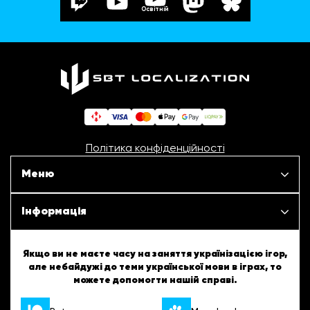
Освітній
Політика конфіденційності
Меню
Наші проєкти
Інформація
Новини
ШБТурнір
Якщо ви не маєте часу на заняття українізацією ігор,
але небайдужі до теми української мови в іграх, то
Статті
можете допомогти нашій справі.
ШБТворчість