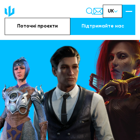
UK
Поточні проєкти
Підтримайте наc