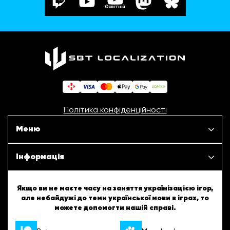
Освітній
Політика конфіденційності
Меню
Наші проєкти
Інформація
Новини
ШБТурнір
Якщо ви не маєте часу на заняття українізацією ігор,
але небайдужі до теми української мови в іграх, то
Статті
можете допомогти нашій справі.
ШБТворчість