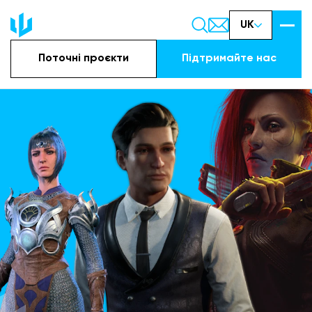
UK
Поточні проєкти
Підтримайте наc