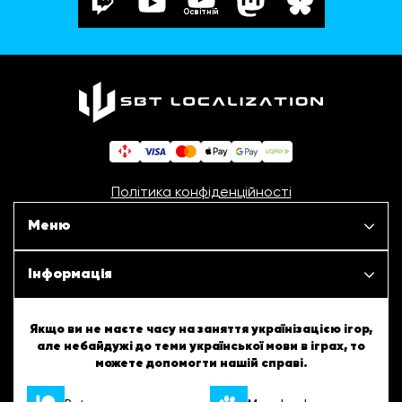
Освітній
Політика конфіденційності
Меню
Наші проєкти
Інформація
Новини
ШБТурнір
Якщо ви не маєте часу на заняття українізацією ігор,
але небайдужі до теми української мови в іграх, то
Статті
можете допомогти нашій справі.
ШБТворчість