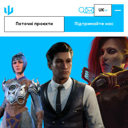
UK
Поточні проєкти
Підтримайте наc