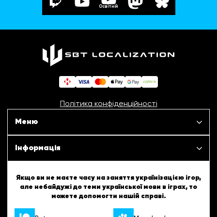
Освітній
Політика конфіденційності
Меню
Наші проєкти
Інформація
Новини
ШБТурнір
Якщо ви не маєте часу на заняття українізацією ігор,
але небайдужі до теми української мови в іграх, то
Статті
можете допомогти нашій справі.
ШБТворчість