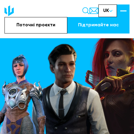
UK
Поточні проєкти
Підтримайте наc