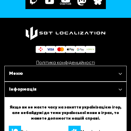
Освітній
Політика конфіденційності
Меню
Наші проєкти
Інформація
Новини
ШБТурнір
Якщо ви не маєте часу на заняття українізацією ігор,
але небайдужі до теми української мови в іграх, то
Статті
можете допомогти нашій справі.
ШБТворчість