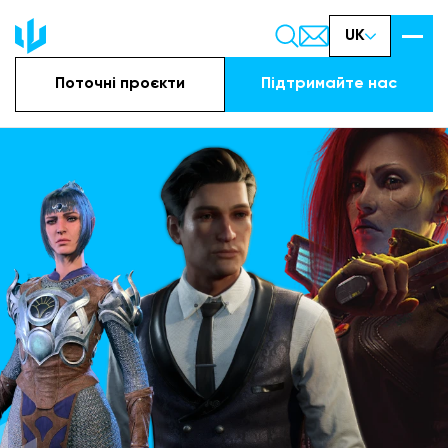
UK
Поточні проєкти
Підтримайте наc