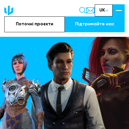
UK
Поточні проєкти
Підтримайте наc