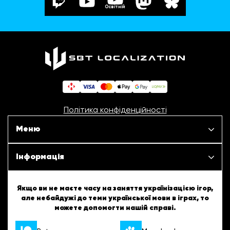
Освітній
Політика конфіденційності
Меню
Наші проєкти
Інформація
Новини
ШБТурнір
Якщо ви не маєте часу на заняття українізацією ігор,
але небайдужі до теми української мови в іграх, то
Статті
можете допомогти нашій справі.
ШБТворчість