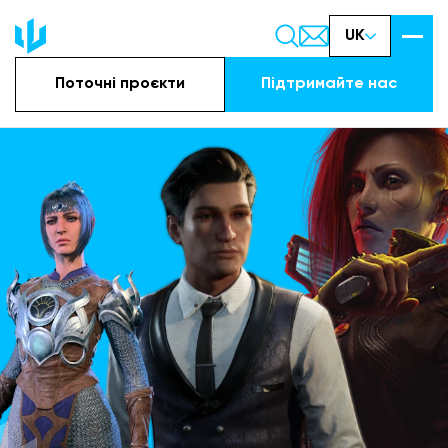
UK
Поточні проєкти
Підтримайте наc