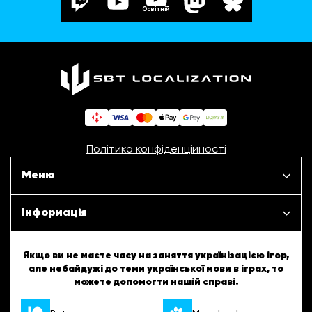
Освітній
Політика конфіденційності
Меню
Наші проєкти
Інформація
Новини
ШБТурнір
Якщо ви не маєте часу на заняття українізацією ігор,
але небайдужі до теми української мови в іграх, то
Статті
можете допомогти нашій справі.
ШБТворчість