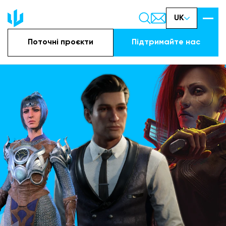
UK
Поточні проєкти
Підтримайте наc