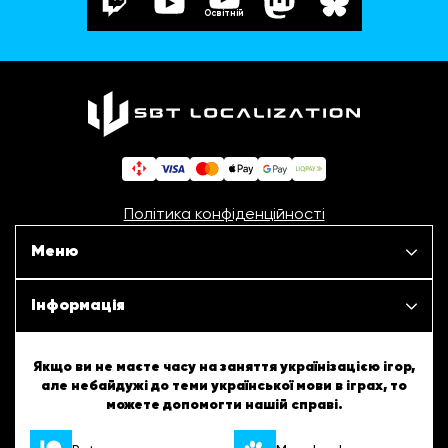
Освітній
Політика конфіденційності
Меню
Наші проєкти
Інформація
Новини
ШБТурнір
Якщо ви не маєте часу на заняття українізацією ігор,
але небайдужі до теми української мови в іграх, то
Статті
можете допомогти нашій справі.
ШБТворчість