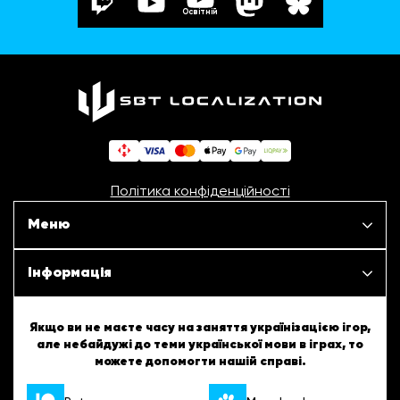
Освітній
Політика конфіденційності
Меню
Наші проєкти
Інформація
Новини
ШБТурнір
Якщо ви не маєте часу на заняття українізацією ігор,
але небайдужі до теми української мови в іграх, то
Статті
можете допомогти нашій справі.
ШБТворчість