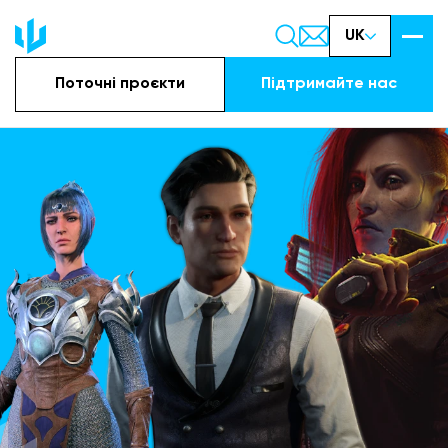
UK
Поточні проєкти
Підтримайте наc