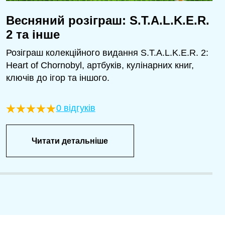
Весняний розіграш: S.T.A.L.K.E.R.
2 та інше
Розіграш колекційного видання S.T.A.L.K.E.R. 2:
Heart of Chornobyl, артбуків, кулінарних книг,
ключів до ігор та іншого.
0 відгуків
Читати детальніше