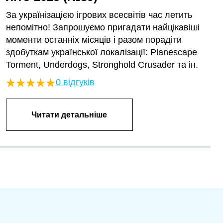
За українізацією ігрових всесвітів час летить
непомітно! Запрошуємо пригадати найцікавіші
моменти останніх місяців і разом порадіти
здобуткам української локалізації: Planescape
Torment, Underdogs, Stronghold Crusader та ін.
0 відгуків
Читати детальніше