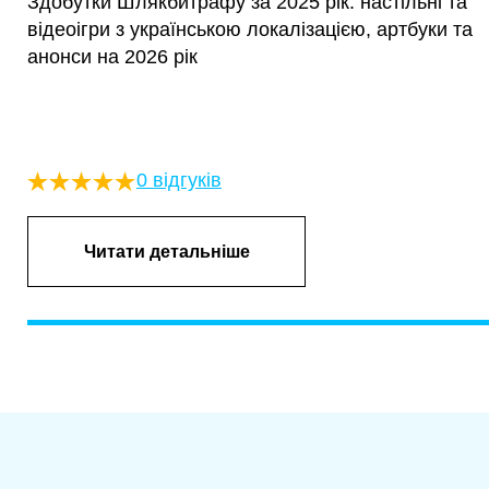
Здобутки Шлякбитрафу за 2025 рік: настільні та
відеоігри з українською локалізацією, артбуки та
анонси на 2026 рік
0 відгуків
Читати детальніше