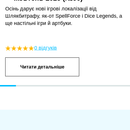
Осінь дарує нові ігрові локалізації від
Шлякбитрафу, як-от SpellForce і Dice Legends, а
ще настільні ігри й артбуки.
0 відгуків
Читати детальніше