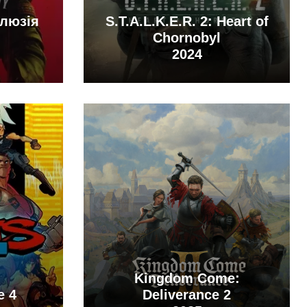
Ілюзія
S.T.A.L.K.E.R. 2: Heart of
Chornobyl
2024
Kingdom Come:
e 4
Deliverance 2