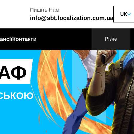
Пишіть Нам
UK
info@sbt.localization.com.ua
ансії
Контакти
Різне
АФ
НСЬКОЮ