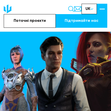
UK
Поточні проєкти
Підтримайте наc