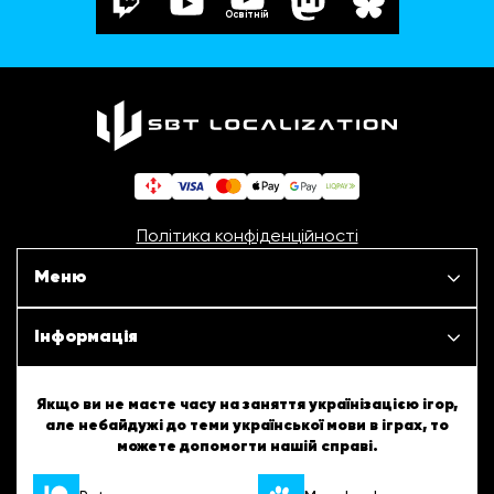
Освітній
Політика конфіденційності
Меню
Наші проєкти
Інформація
Новини
ШБТурнір
Якщо ви не маєте часу на заняття українізацією ігор,
але небайдужі до теми української мови в іграх, то
Статті
можете допомогти нашій справі.
ШБТворчість