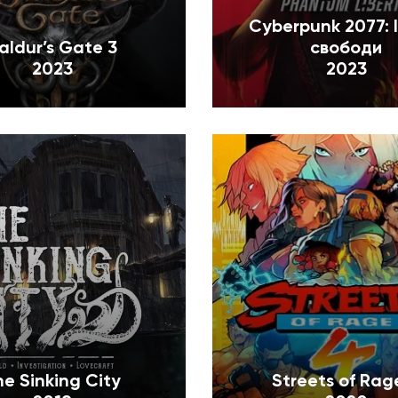
Cyberpunk 2077: 
aldur’s Gate 3
свободи
2023
2023
he Sinking City
Streets of Rag