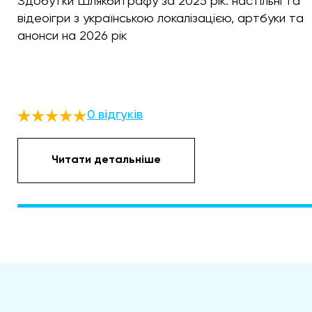
Здобутки Шлякбитрафу за 2025 рік: настільні та
відеоігри з українською локалізацією, артбуки та
анонси на 2026 рік
0 відгуків
Читати детальніше