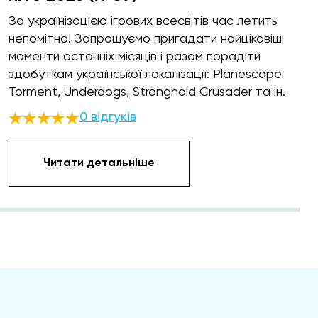
За українізацією ігрових всесвітів час летить
непомітно! Запрошуємо пригадати найцікавіші
моменти останніх місяців і разом порадіти
здобуткам української локалізації: Planescape
Torment, Underdogs, Stronghold Crusader та ін.
0 відгуків
Читати детальніше