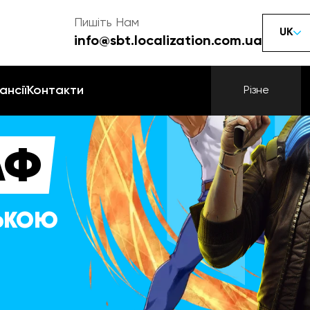
Пишіть Нам
UK
info@sbt.localization.com.ua
ансії
Контакти
Різне
АФ
СЬКОЮ