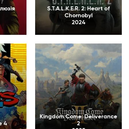
Ілюзія
S.T.A.L.K.E.R. 2: Heart of
Chornobyl
2024
Kingdom Come: Deliverance
e 4
2