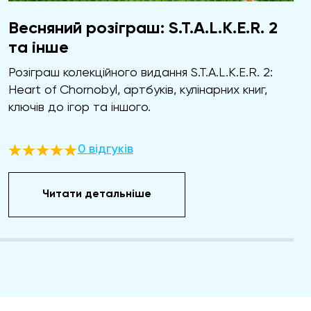
Весняний розіграш: S.T.A.L.K.E.R. 2
та інше
Розіграш колекційного видання S.T.A.L.K.E.R. 2:
Heart of Chornobyl, артбуків, кулінарних книг,
ключів до ігор та іншого.
0 відгуків
Читати детальніше