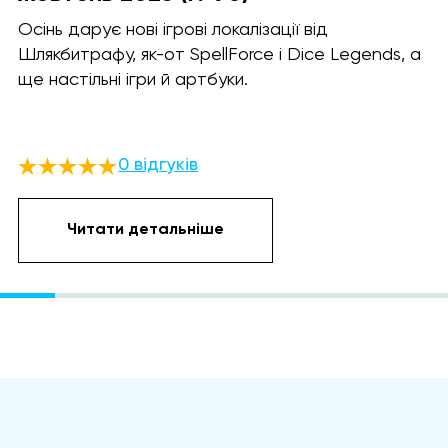
Осінь дарує нові ігрові локалізації від
Шлякбитрафу, як-от SpellForce і Dice Legends, а
ще настільні ігри й артбуки.
0 відгуків
Читати детальніше