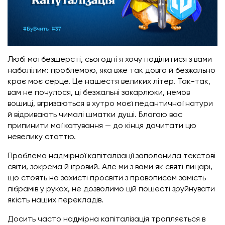
Любі мої безшерсті, сьогодні я хочу поділитися з вами
наболілим: проблемою, яка вже так довго й безжально
крає моє серце. Це нашестя великих літер. Так-так,
вам не почулося, ці безжальні закарлюки, немов
вошиці, вгризаються в хутро моєї педантичної натури
й відривають чималі шматки душі. Благаю вас
припинити мої катування — до кінця дочитати цю
невелику статтю.
Проблема надмірної капіталізації заполонила текстові
світи, зокрема й ігровий. Але ми з вами як святі лицарі,
що стоять на захисті просвіти з правописом замість
лібрамів у руках, не дозволимо цій пошесті зруйнувати
якість наших перекладів.
Досить часто надмірна капіталізація трапляється в