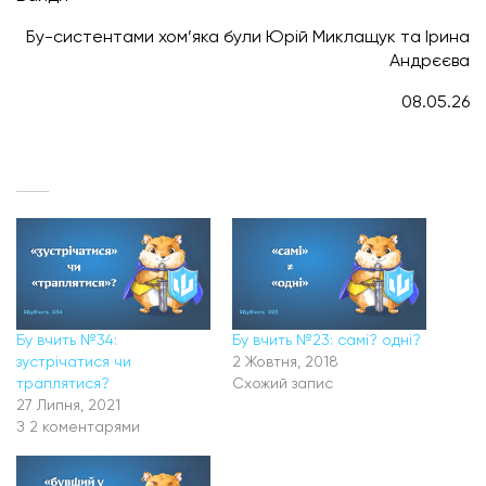
Бу-систентами хом’яка були Юрій Миклащук та Ірина
Андрєєва
08.05.26
Бу вчить №34:
Бу вчить №23: самі? одні?
зустрічатися чи
2 Жовтня, 2018
траплятися?
Схожий запис
27 Липня, 2021
З 2 коментарями