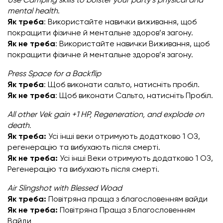
Use Camping skills to bolster your party’s physical and
mental health
.
Як треба
: Використайте навички виживання, щоб
покращити фізичне й ментальне здоров’я загону.
Як не треба
: Використайте навички Виживання, щоб
покращити фізичне й ментальне здоров’я загону.
Press Space for a Backflip
Як треба
: Щоб виконати сальто, натисніть пробіл
.
Як не треба
: Щоб виконати Сальто, натисніть Пробіл.
All other Vek gain +1 HP, Regeneration, and explode on
death.
Як треба:
Усі інші веки отримують додатково 1 ОЗ,
регенерацію та вибухають після смерті.
Як не треба:
Усі інші Веки отримують додатково 1 ОЗ,
Регенерацію та вибухають після смерті.
Air Slingshot with Blessed Woad
Як треба:
Повітряна праща з благословенням вайди
Як не треба:
Повітряна Праща з Благословенням
Вайди