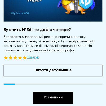
Бу вчить №36: то дефіс чи тире?
Здавалося б, малесенькі риски, а спричинили таку
величезну плутанину! Але нічого, я, Бу — найрозумніший
хом’як у всенькому світі! І сьогодні я врятую тебе не від
чудовиська, а від пунктуаційної катастрофи.
1 відгук
Читати детальніше
Усі новини