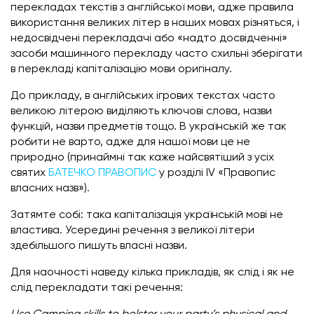
перекладах текстів з англійської мови, адже правила
використання великих літер в наших мовах різняться, і
недосвідчені перекладачі або «надто досвідченні»
засоби машинного перекладу часто схильні зберігати
в перекладі капіталізацію мови оригіналу.
До прикладу, в англійських ігрових текстах часто
великою літерою виділяють ключові слова, назви
функцій, назви предметів тощо. В українській же так
робити не варто, адже для нашої мови це не
природно (принаймні так каже найсвятіший з усіх
святих
БАТЕЧКО ПРАВОПИС
у розділі IV «Правопис
власних назв»
).
Затямте собі: така капіталізація українській мові не
властива. Усередині речення з великої літери
здебільшого пишуть власні назви.
Для наочності наведу кілька прикладів, як слід і як не
слід перекладати такі речення: