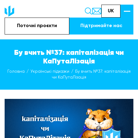
UK
Поточні проєкти
Підтримайте наc
Бу вчить №37: капіталізація чи
КаПутаЛізація
Головна
Українські підказки
Бу вчить №37: капіталізація
чи КаПутаЛізація