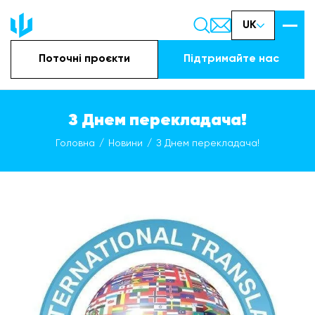
UK
Поточні проєкти
Підтримайте наc
З Днем перекладача!
Головна
Новини
З Днем перекладача!