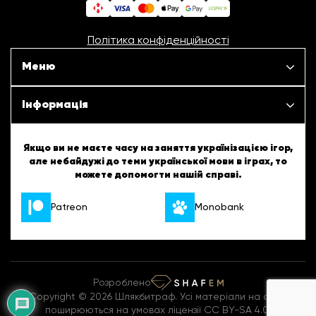
Політика конфіденційності
Меню
Наші проєкти
Інформація
Новини
ШБТурнір
Якщо ви не маєте часу на заняття українізацією ігор,
але небайдужі до теми української мови в іграх, то
Статті
можете допомогти нашій справі.
ШБТворчість
Patreon
Monobank
Про нас
Українські підказки
Вакансії
Англійські підказки
Розроблено
Контакти
Комікси
Copyright © 2026 Шлякбитраф. Усі матеріали на сайті
поширюються на умовах ліцензії CC BY-SA 4.0.