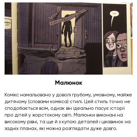
Малюнок
Комікс намальовано у доволі грубому, умовному, майже
дитячому (словами комікса) стилі. Цей стиль точно не
сподобається всім, однак він ідеально пасує історії
про дітей у жорстокому світі. Малюнки виконані на
високому рівні, та ще й з купою деталей і цікавинок на
задніх планах, які можна розглядати дуже довго.