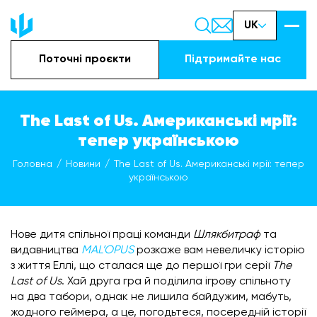
UK
Поточні проєкти
Підтримайте наc
The Last of Us. Американські мрії:
тепер українською
Головна
Новини
The Last of Us. Американські мрії: тепер
українською
Нове дитя спільної праці команди
Шлякбитраф
та
видавництва
MAL’OPUS
розкаже вам невеличку історію
з життя Еллі, що сталася ще до першої гри серії
The
Last of Us
. Хай друга гра й поділила ігрову спільноту
на два табори, однак не лишила байдужим, мабуть,
жодного геймера, а це, погодьтеся, посередній історії