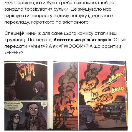
мрії
. Перекладати було треба лаконічно, щоб не
занадто «роздувати» бульки. Це змушувало нас
вирішувати непросту задачу пошуку ідеального
перекладу, короткого та змістовного.
Специфічними ж для саме цього коміксу стали інші
труднощі. По-перше,
багатенько різних звуків
. От як
передати «Vreet»? А як «FWOOOM»? А що робити з
«EEEEE»?