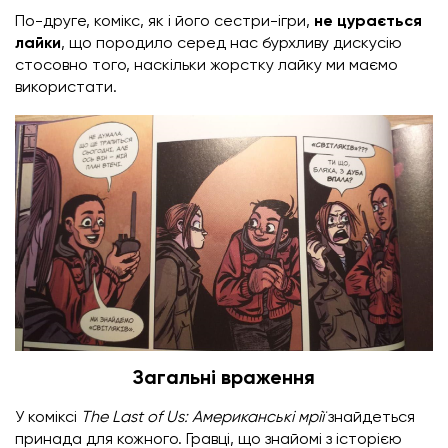
По-друге, комікс, як і його сестри-ігри,
не цурається
лайки
, що породило серед нас бурхливу дискусію
стосовно того, наскільки жорстку лайку ми маємо
використати.
Загальні враження
У коміксі
The Last of Us: Американські мрії
знайдеться
принада для кожного. Гравці, що знайомі з історією