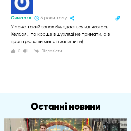
Симаргл
5 роки тому
У мене такий запах був здається від якогось
Хелбоя… то краще в шухляді не тримати, а в
провітрюваній кімнаті залишити)
0
Відповісти
Останні новини