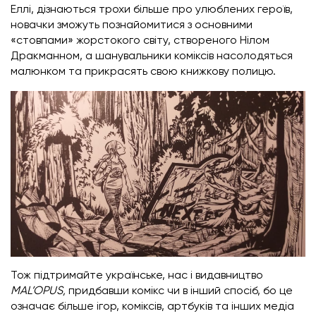
Еллі, дізнаються трохи більше про улюблених героїв,
новачки зможуть познайомитися з основними
«стовпами» жорстокого світу, створеного Нілом
Дракманном, а шанувальники коміксів насолодяться
малюнком та прикрасять свою книжкову полицю.
Тож підтримайте українське, нас і видавництво
MAL’OPUS,
придбавши комікс чи в інший спосіб, бо це
означає більше ігор, коміксів, артбуків та інших медіа