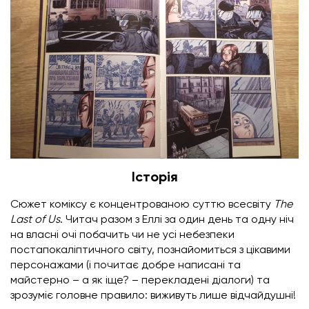
Історія
Сюжет коміксу є концентрованою суттю всесвіту
The
Last of Us
. Читач разом з Еллі за один день та одну ніч
на власні очі побачить чи не усі небезпеки
постапокаліптичного світу, познайомиться з цікавими
персонажами (і почитає добре написані та
майстерно – а як іще? – перекладені діалоги) та
зрозуміє головне правило: виживуть лише відчайдушні!