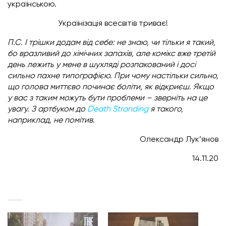
українською.
Українізація всесвітів триває!
П.С. І трішки додам від себе: не знаю, чи тільки я такий,
бо вразливий до хімічних запахів, але комікс вже третій
день лежить у мене в шухляді розпакований і досі
сильно пахне типографією. При чому настільки сильно,
що голова миттєво починає боліти, як відкриєш. Якщо
у вас з таким можуть бути проблеми – зверніть на це
увагу. З артбуком до
Death Stranding
я такого,
наприклад, не помітив
.
Олександр Лук’янов
14.11.20