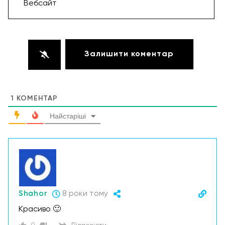
Вебсайт
1
КОМЕНТАР
Найстаріші
Shahor
8 роки тому
Красиво 🙂