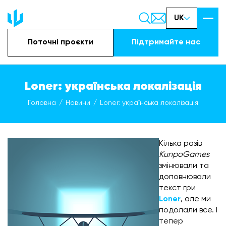
UK
Поточні проєкти
Підтримайте наc
Loner: українська локалізація
Головна
Новини
Loner: українська локалізація
Кілька разів
KunpoGames
змінювали та
доповнювали
текст гри
Loner
, але ми
подолали все. І
тепер