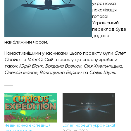
українська
локалізація
готова!
Український
переклад буде
додано
найближчим часом.
Найактивнішими учасниками цього проекту були
Олег
OnaHe
та
VrmnQ
. Свій внесок у цю справу зробили
також
Юрій Бісик, Богдана Вознюк, Оля Хмельницька,
Олексій Іванов, Володимир Беркич
та
Софія Шуль
.
Незвичайна експедиція:
Loner: нарешті українська!