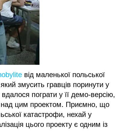
obylite
від маленької польської
який змусить гравців поринути у
 вдалося пограти у її демо-версію,
є над цим проектом. Приємно, що
ьської катастрофи, нехай у
лізація цього проекту є одним із