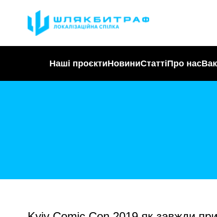
Наші проєкти
Новини
Статті
Про нас
Вак
Kyiv Comic Con 2019 як завжди прив