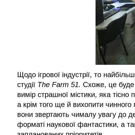
Щодо ігрової індустрії, то найбіл
студії
The Farm 51.
Схоже, це буде 
вимір страшної містики, яка тісно 
а крім того ще й вихопити чинног
вони звертають чималу увагу до де
форматі наукової фантастики, а так
запланованих пріоритетів.