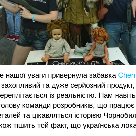
ьше нашої уваги привернула забавка
Chern
захопливий та дуже серйозний продукт, 
переплітається із реальністю. Нам навіть
о голову команди розробників, що працю
талей та цікавляться історією Чорнобил
ож тішить той факт, що українська лока