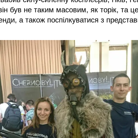
він був не таким масовим, як торік, та 
стенди, а також поспілкуватися з предст