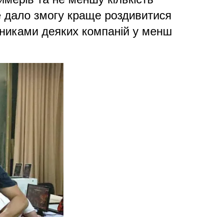
це дало змогу краще роздивитися
авниками деяких компаній у менш