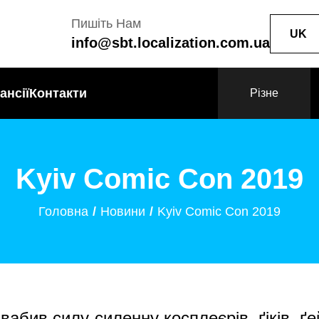
Пишіть Нам
UK
info@sbt.localization.com.ua
ансії
Контакти
Різне
Kyiv Comic Con 2019
Головна
Новини
Kyiv Comic Con 2019
абив силу-силенну косплеєрів, ґіків, ґе