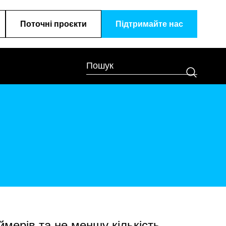
Поточні проєкти
Підтримайте наc
ймерів та не меншу кількість