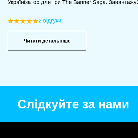
Українізатор для гри The Banner Saga. Завантажуй
2 відгуки
Читати детальніше
Слідкуйте за нами