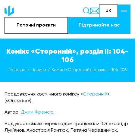
UK
Поточні проєкти
Підтримайте наc
Комікс «Сторонній», розділ ІІ: 104-
106
Головна
Новини
Комікс «Сторонній», розділ ІІ: 104-106
Продовження космічного коміксу «
Сторонній
»
(«Outsider»).
Автор:
Джим Френсіс
.
Над українським перекладом працювали: Олександр
Лук’янов, Анастасія Рантюк, Тетяна Чередничок.