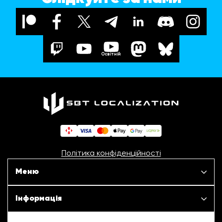
Освітній
Політика конфіденційності
Меню
Наші проєкти
Інформація