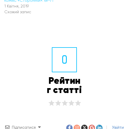
Комікс «Сторонній»: 69-71
1 Квітня, 2019
Схожий запис
0
Рейтин
г статті
Підписатися
Увійти