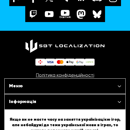
Освітній
Політика конфіденційності
Меню
Наші проєкти
Інформація
Новини
ШБТурнір
Якщо ви не маєте часу на заняття українізацією ігор,
але небайдужі до теми української мови в іграх, то