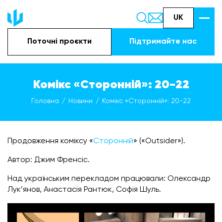
UK
Поточні проєкти
Підтримайте наc
Комікс «Сторонній»: 20-22
Головна
Новини
Комікс «Сторонній»: 20-22
Продовження коміксу «
Сторонній
» («Outsider»).
Автор: Джим Френсіс.
Над українським перекладом працювали: Олександр
Лук’янов, Анастасія Рантюк, Софія Шуль.