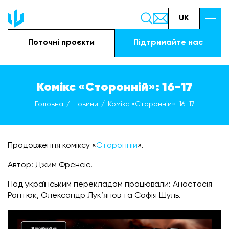
UK
Поточні проєкти
Підтримайте наc
Комікс «Сторонній»: 16-17
Головна
Новини
Комікс «Сторонній»: 16-17
Продовження коміксу «
Сторонній
».
Автор: Джим Френсіс.
Над українським перекладом працювали: Анастасія
Рантюк, Олександр Лук’янов та Софія Шуль.