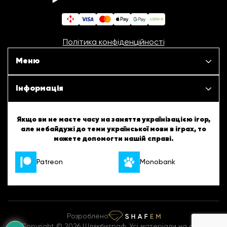
Політика конфіденційності
Меню
Наші проєкти
Інформація
Новини
ШБТурнір
Якщо ви не маєте часу на заняття українізацією ігор,
але небайдужі до теми української мови в іграх, то
Статті
можете допомогти нашій справі.
ШБТворчість
Patreon
Monobank
Про нас
Українські підказки
Вакансії
Англійські підказки
Розроблено
Контакти
Комікси
Copyright © 2026 Шлякбитраф. Усі матеріали на сайті