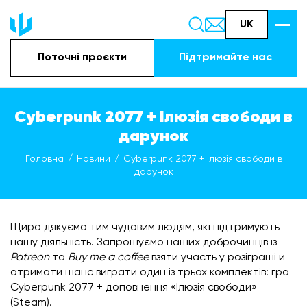
UK
Поточні проєкти
Підтримайте наc
Cyberpunk 2077 + Ілюзія свободи в
дарунок
Головна
Новини
Cyberpunk 2077 + Ілюзія свободи в
дарунок
Щиро дякуємо тим чудовим людям, які підтримують
нашу діяльність. Запрошуємо наших доброчинців із
Patreon
та
Buy me a coffee
взяти участь у розіграші й
отримати шанс виграти один із трьох комплектів: гра
Cyberpunk 2077 + доповнення «Ілюзія свободи»
(Steam).