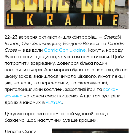
22-23 вересня активісти-шлякбитрафівці —
Олексій
Іванов, Оля Хмельницька, Богдана Вознюк
та
Dinadin
Cross
— відвідали
Comic Con Ukraine
. Кажуть, народу
було стільки, що дивно, як усі там помістилися. Щоби
потрапити всередину, довелося кілька годин
постояти в черзі. Але морока була того вартою, бо на
цьому заході знайшлося чимало цікавого, як-от лекції
(які, на жаль, то переносили, то скасовували),
приголомшливий косплей, захопливі ігри та
всяка-
всячина
на кожен смак і кишеню. А ще там зустріли
давніх знайомих із
PLAYUA
.
Дякуємо організаторам за цей чудовий захід і
бажаємо, щоб наступний був ще кращий.
Лупати Скалу