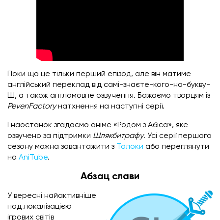
Поки що це тільки перший епізод, але він матиме
англійський переклад від самі-знаєте-кого-на-букву-
Ш, а також англомовне озвучення. Бажаємо творцям із
PevenFactory
натхнення на наступні серії.
І наостанок згадаємо аніме «Родом з Абіса», яке
озвучено за підтримки
Шлякбитрафу
. Усі серії першого
сезону можна завантажити з
Толоки
або переглянути
на
AniTube
.
Абзац слави
У вересні найактивніше
над локалізацією
ігрових світів