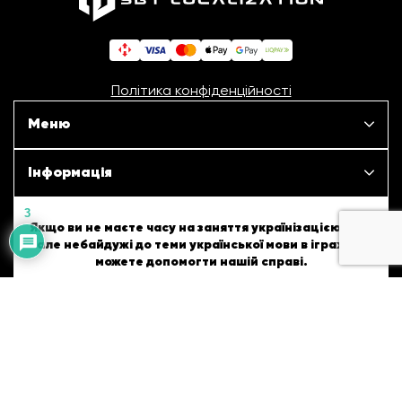
Політика конфіденційності
Меню
Наші проєкти
Інформація
3
Новини
ШБТурнір
Якщо ви не маєте часу на заняття українізацією ігор,
але небайдужі до теми української мови в іграх, то
Статті
можете допомогти нашій справі.
ШБТворчість
Patreon
Monobank
Про нас
Українські підказки
Вакансії
Англійські підказки
Розроблено
Контакти