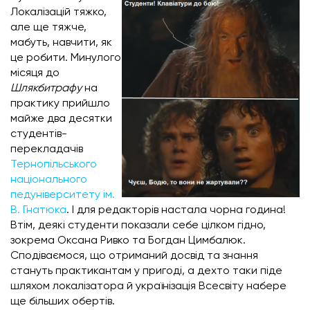
Локалізацій тяжко,
але ще тяжче,
мабуть, навчити, як
це робити. Минулого
місяця до
Шлякбитрафу
на
практику прийшло
майже два десятки
студентів-
перекладачів
Тернопільського
національного
педуніверситету ім.
В. Гнатюка
. І для редакторів настала чорна година!
Втім, деякі студенти показали себе цілком гідно,
зокрема Оксана Ривко та Богдан Цимбалюк.
Сподіваємося, що отриманий досвід та знання
стануть практикантам у пригоді, а дехто таки піде
шляхом локалізатора й українізація Всесвіту набере
ще більших обертів.