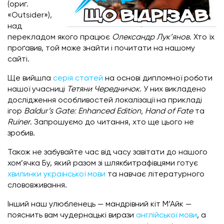
(ориг.
«Outsider»),
над
перекладом якого працює
Олександр Лук’янов
. Хто їх
проґавив, той може знайти і почитати на нашому
сайті.
Ще вийшла
серія статей
на основі дипломної роботи
нашої учасниці
Тетяни Чередничок
. У них викладено
дослідження особливостей локалізації на прикладі
ігор
Baldur’s Gate: Enhanced Edition, Hand of Fate
та
Ruiner
. Запрошуємо до читання, хто ще цього не
зробив.
Також не забувайте час від часу завітати до нашого
хом’ячка Бу, який разом зі шлякбитрафівцями готує
хвилинки української мови
та навчає літературного
слововживання.
Інший наш улюбленець — мандрівний кіт М’Айк —
пояснить вам чудернацькі вирази
англійської мови
, а