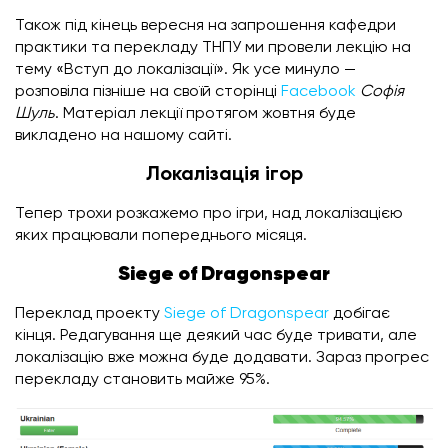
Також під кінець вересня на запрошення кафедри
практики та перекладу ТНПУ ми провели лекцію на
тему «Вступ до локалізації». Як усе минуло —
розповіла пізніше на своїй сторінці
Facebook
Софія
Шуль
. Матеріал лекції протягом жовтня буде
викладено на нашому сайті.
Локалізація ігор
Тепер трохи розкажемо про ігри, над локалізацією
яких працювали попереднього місяця.
Siege of Dragonspear
Переклад проекту
Siege of Dragonspear
добігає
кінця. Редагування ще деякий час буде тривати, але
локалізацію вже можна буде додавати. Зараз прогрес
перекладу становить майже 95%.