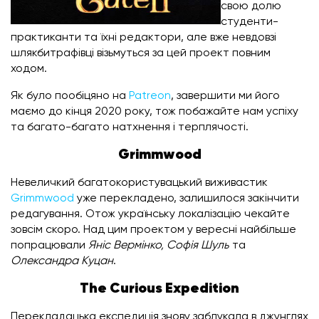
свою долю
студенти-
практиканти та їхні редактори, але вже невдовзі
шлякбитрафівці візьмуться за цей проект повним
ходом.
Як було пообіцяно на
Patreon
, завершити ми його
маємо до кінця 2020 року, тож побажайте нам успіху
та багато-багато натхнення і терплячості.
Grimmwood
Невеличкий багатокористувацький виживастик
Grimmwood
уже перекладено, залишилося закінчити
редагування. Отож українську локалізацію чекайте
зовсім скоро. Над цим проектом у вересні найбільше
попрацювали
Яніс Вермінко, Софія Шуль
та
Олександра Куцан
.
The Curious Expedition
Перекладацька експедиція знову заблукала в джунглях