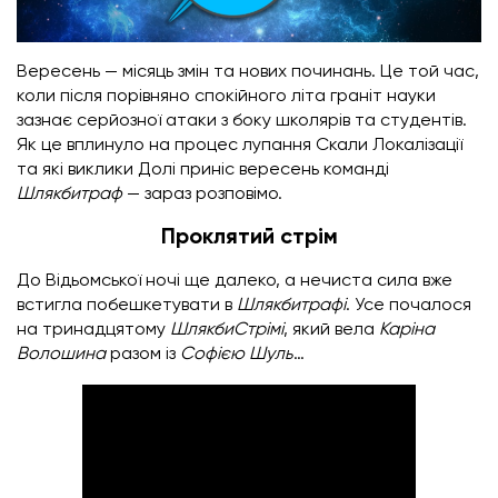
Вересень — місяць змін та нових починань. Це той час,
коли після порівняно спокійного літа граніт науки
зазнає серйозної атаки з боку школярів та студентів.
Як це вплинуло на процес лупання Скали Локалізації
та які виклики Долі приніс вересень команді
Шлякбитраф
— зараз розповімо.
Проклятий стрім
До Відьомської ночі ще далеко, а нечиста сила вже
встигла побешкетувати в
Шлякбитрафі
. Усе почалося
на тринадцятому
ШлякбиСтрімі
, який вела
Каріна
Волошина
разом із
Софією Шуль
…