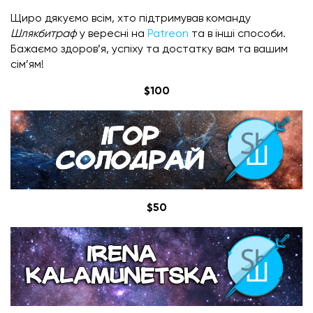
Щиро дякуємо всім, хто підтримував команду
Шлякбитраф
у вересні на
Patreon
та в інші способи.
Бажаємо здоров’я, успіху та достатку вам та вашим
сім’ям!
$100
$50