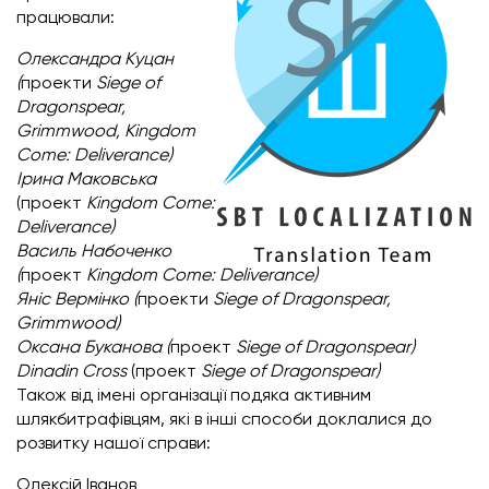
працювали:
Олександра Куцан
(
проекти
Siege of
Dragonspear,
Grimmwood, Kingdom
Come: Deliverance)
Ірина Маковська
(проект
Kingdom Come:
Deliverance)
Василь Набоченко
(
проект
Kingdom Come: Deliverance)
Яніс Вермінко (
проекти
Siege of Dragonspear,
Grimmwood)
Оксана Буканова (
проект
Siege of Dragonspear)
Dinadin Cross
(проект
Siege of Dragonspear)
Також від імені організації подяка активним
шлякбитрафівцям, які в інші способи доклалися до
розвитку нашої справи:
Олексій Іванов