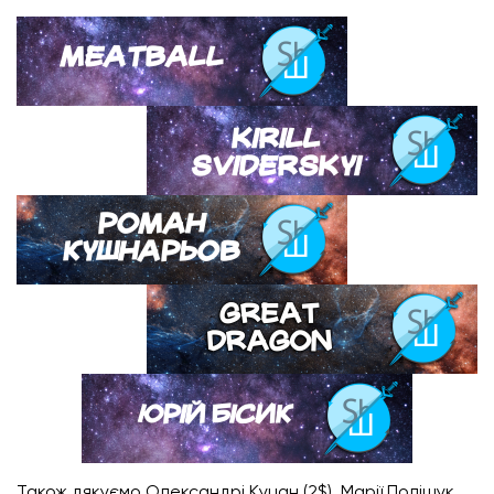
Також дякуємо Олександрі Куцан (2$), Марії Поліщук