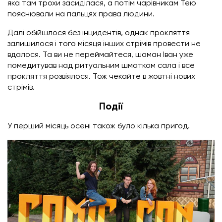
яка там трохи засиділася, а потім чарівникам Тею
пояснювали на пальцях права людини.
Далі обійшлося без інцидентів, однак прокляття
залишилося і того місяця інших стрімів провести не
вдалося. Та ви не переймайтеся, шаман Іван уже
помедитував над ритуальним шматком сала і все
прокляття розвіялося. Тож чекайте в жовтні нових
стрімів.
Події
У перший місяць осені також було кілька пригод.