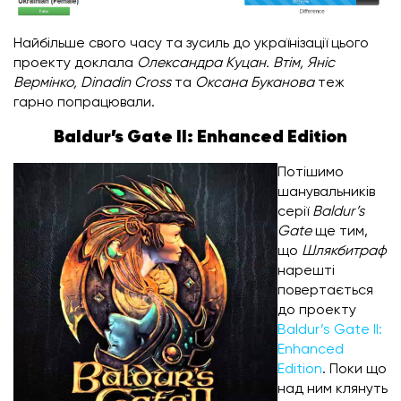
Найбільше свого часу та зусиль до українізації цього
проекту доклала
Олександра Куцан. Втім, Яніс
Вермінко, Dinadin Cross
та
Оксана Буканова
теж
гарно попрацювали.
Baldur’s Gate II: Enhanced Edition
Потішимо
шанувальників
серії
Baldur’s
Gate
ще тим,
що
Шлякбитраф
нарешті
повертається
до проекту
Baldur’s Gate II:
Enhanced
Edition
. Поки що
над ним клянуть