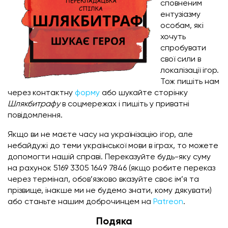
сповненим
ентузіазму
особам, які
хочуть
спробувати
свої сили в
локалізації ігор.
Тож пишіть нам
через контактну
форму
або шукайте сторінку
Шлякбитрафу
в соцмережах і пишіть у приватні
повідомлення.
Якщо ви не маєте часу на українізацію ігор, але
небайдужі до теми української мови в іграх, то можете
допомогти нашій справі. Переказуйте будь-яку суму
на рахунок 5169 3305 1649 7846 (якщо робите переказ
через термінал, обов’язково вказуйте своє ім’я та
прізвище, інакше ми не будемо знати, кому дякувати)
або станьте нашим доброчинцем на
Patreon
.
Подяка