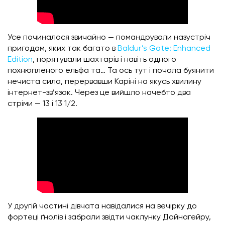
Усе починалося звичайно — помандрували назустріч
пригодам, яких так багато в
Baldur’s Gate: Enhanced
Edition
, порятували шахтарів і навіть одного
похнюпленого ельфа та… Та ось тут і почала буянити
нечиста сила, перервавши Каріні на якусь хвилину
інтернет-зв’язок. Через це вийшло начебто два
стріми — 13 і 13 1/2.
У другій частині дівчата навідалися на вечірку до
фортеці ґнолів і забрали звідти чаклунку Дайнагейру,