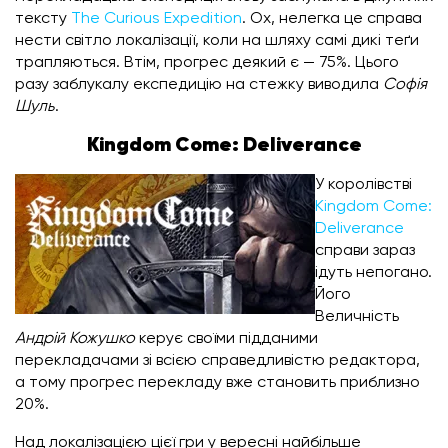
тексту
The Curious Expedition
. Ох, нелегка це справа
нести світло локалізації, коли на шляху самі дикі теґи
трапляються. Втім, прогрес деякий є — 75%. Цього
разу заблукалу експедицію на стежку виводила
Софія
Шуль
.
Kingdom Come: Deliverance
У королівстві
Kingdom Come:
Deliverance
справи зараз
ідуть непогано.
Його
Величність
Андрій Кожушко
керує своїми підданими
перекладачами зі всією справедливістю редактора,
а тому прогрес перекладу вже становить приблизно
20%.
Над локалізацією цієї гри у вересні найбільше