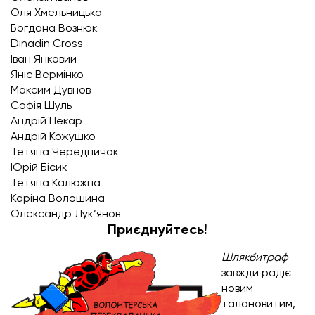
Оля Хмельницька
Богдана Вознюк
Dinadin Cross
Іван Янковий
Яніс Вермінко
Максим Дувнов
Софія Шуль
Андрій Пекар
Андрій Кожушко
Тетяна Чередничок
Юрій Бісик
Тетяна Калюжна
Каріна Волошина
Олександр Лук’янов
Приєднуйтесь!
Шлякбитраф
завжди радіє
новим
талановитим,