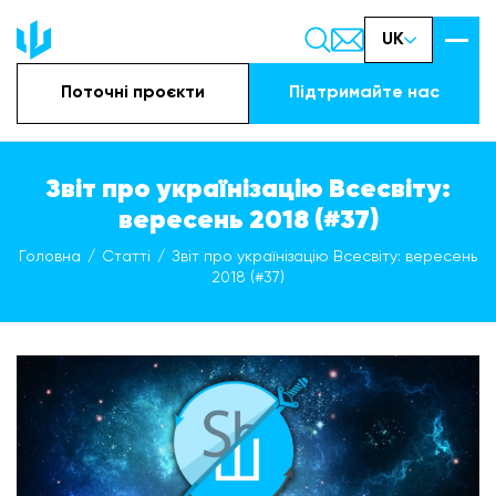
UK
Поточні проєкти
Підтримайте наc
Звіт про українізацію Всесвіту:
вересень 2018 (#37)
Головна
Статті
Звіт про українізацію Всесвіту: вересень
2018 (#37)