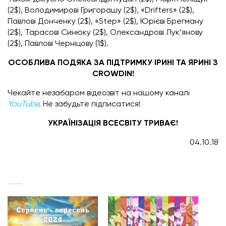
(2$), Володимирові Григорашу (2$), «Drifters» (2$),
Павлові Донченку (2$), «Step» (2$), Юрієві Брегману
(2$), Тарасові Синюку (2$), Олександрові Лук’янову
(2$), Павлові Черніцову (1$).
ОСОБЛИВА ПОДЯКА ЗА ПІДТРИМКУ ІРИНІ ТА ЯРИНІ З
CROWDIN!
Чекайте незабаром відеозвіт на нашому каналі
YouTube
.
Не забудьте підписатися!
УКРАЇНІЗАЦІЯ ВСЕСВІТУ ТРИВАЄ!
04.10.18